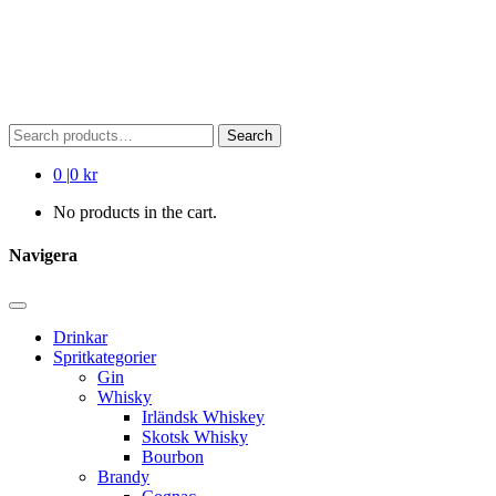
Search
Search
for:
0
|
0 kr
No products in the cart.
Navigera
Drinkar
Spritkategorier
Gin
Whisky
Irländsk Whiskey
Skotsk Whisky
Bourbon
Brandy