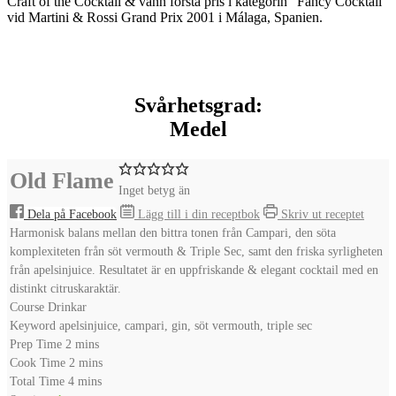
Craft of the Cocktail & vann första pris i kategorin “Fancy Cocktail”
vid Martini & Rossi Grand Prix 2001 i Málaga, Spanien.
Svårhetsgrad:
Medel
Old Flame
Inget betyg än
Dela på Facebook
Lägg till i din receptbok
Skriv ut receptet
Harmonisk balans mellan den bittra tonen från Campari, den söta
komplexiteten från söt vermouth & Triple Sec, samt den friska syrligheten
från apelsinjuice. Resultatet är en uppfriskande & elegant cocktail med en
distinkt citruskaraktär.
Course
Drinkar
Keyword
apelsinjuice, campari, gin, söt vermouth, triple sec
minutes
Prep Time
2
mins
minutes
Cook Time
2
mins
minutes
Total Time
4
mins