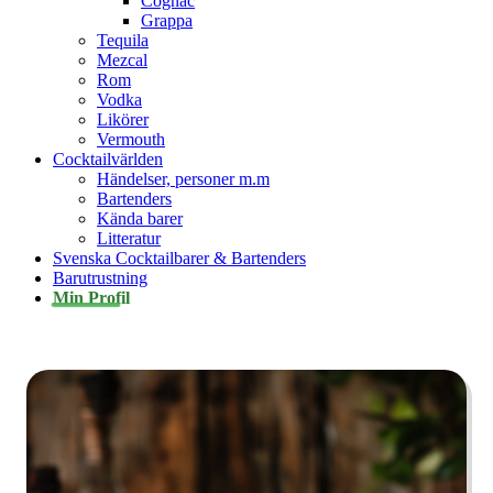
Cognac
Grappa
Tequila
Mezcal
Rom
Vodka
Likörer
Vermouth
Cocktailvärlden
Händelser, personer m.m
Bartenders
Kända barer
Litteratur
Svenska Cocktailbarer & Bartenders
Barutrustning
Min Profil