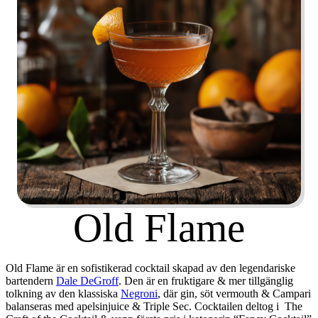
Old Flame
Old Flame
är en sofistikerad cocktail skapad av den legendariske
bartendern
Dale DeGroff
. Den är en fruktigare & mer tillgänglig
tolkning av den klassiska
Negroni
, där gin, söt vermouth & Campari
balanseras med apelsinjuice & Triple Sec. Cocktailen deltog i The