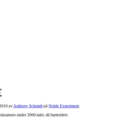
t
 2010 av
Anthony Schmidt
på
Noble Experiment
.
enässansen under 2000-talet, då bartenders