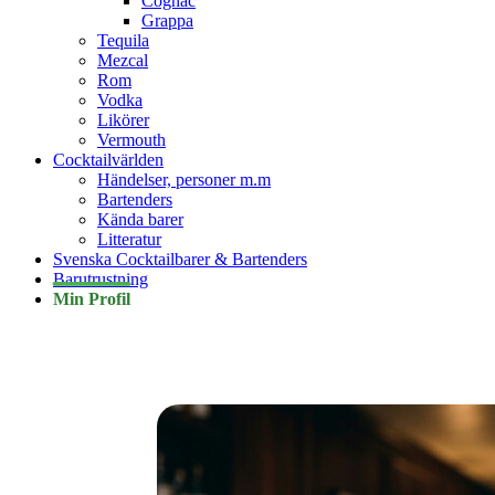
Cognac
Grappa
Tequila
Mezcal
Rom
Vodka
Likörer
Vermouth
Cocktailvärlden
Händelser, personer m.m
Bartenders
Kända barer
Litteratur
Svenska Cocktailbarer & Bartenders
Barutrustning
Min Profil