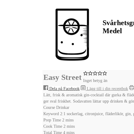
Svårhetsg
Medel
Easy Street
Inget betyg än
Dela på Facebook
Lägg till i din receptbok
Lätt, frisk & aromatisk gin-cocktail där gurka & fläd
ger sval friskhet. Sodavatten lättar upp drinken & gör
Course
Drinkar
Keyword
2:1 sockerlag, citronjuice, fläderlikör, gin,
minutes
Prep Time
2
mins
minutes
Cook Time
2
mins
minutes
Total Time
4
mins