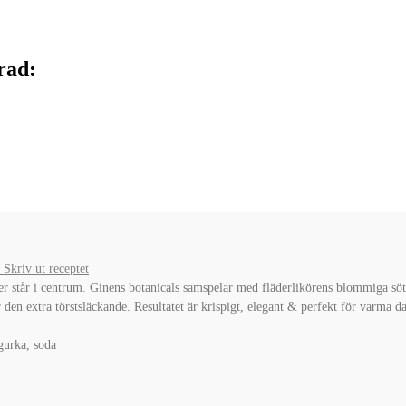
rad:
Skriv ut receptet
er står i centrum. Ginens botanicals samspelar med fläderlikörens blommiga söt
 den extra törstsläckande. Resultatet är krispigt, elegant & perfekt för varma da
 gurka, soda