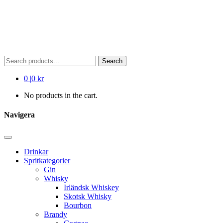
Search
Search
for:
0
|
0 kr
No products in the cart.
Navigera
Drinkar
Spritkategorier
Gin
Whisky
Irländsk Whiskey
Skotsk Whisky
Bourbon
Brandy