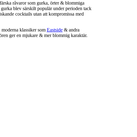
färska råvaror som gurka, örter & blommiga
 gurka blev särskilt populär under perioden tack
riskande cocktails utan att kompromissa med
 moderna klassiker som
Eastside
& andra
kören ger en mjukare & mer blommig karaktär.