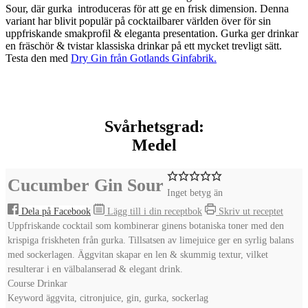
Sour, där gurka introduceras för att ge en frisk dimension. Denna
variant har blivit populär på cocktailbarer världen över för sin
uppfriskande smakprofil & eleganta presentation. Gurka ger drinkar
en fräschör & tvistar klassiska drinkar på ett mycket trevligt sätt.
Testa den med
Dry Gin från Gotlands Ginfabrik.
Svårhetsgrad:
Medel
Cucumber Gin Sour
Inget betyg än
Dela på Facebook
Lägg till i din receptbok
Skriv ut receptet
Uppfriskande cocktail som kombinerar ginens botaniska toner med den
krispiga friskheten från gurka. Tillsatsen av limejuice ger en syrlig balans
med sockerlagen. Äggvitan skapar en len & skummig textur, vilket
resulterar i en välbalanserad & elegant drink.
Course
Drinkar
Keyword
äggvita, citronjuice, gin, gurka, sockerlag