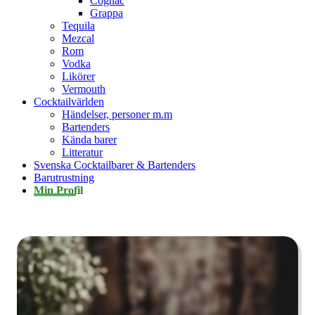
Cognac
Grappa
Tequila
Mezcal
Rom
Vodka
Likörer
Vermouth
Cocktailvärlden
Händelser, personer m.m
Bartenders
Kända barer
Litteratur
Svenska Cocktailbarer & Bartenders
Barutrustning
Min Profil