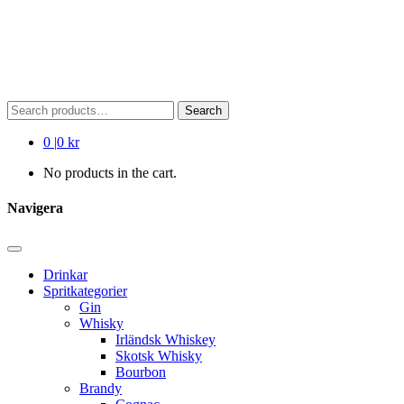
Search
Search
for:
0
|
0 kr
No products in the cart.
Navigera
Drinkar
Spritkategorier
Gin
Whisky
Irländsk Whiskey
Skotsk Whisky
Bourbon
Brandy