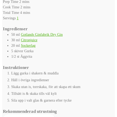
minutes
Prep Time
2
mins
minutes
Cook Time
2
mins
minutes
Total Time
4
mins
Servings
1
Ingredienser
50
ml
Gotlands Ginfabrik Dry Gin
30
ml
Citronjuice
20
ml
Sockerlag
5
skivor
Gurka
1/2
st
Äggvita
Instruktioner
Lägg gurka i shakern & muddla
Häll i övriga ingredienser
Skaka utan is, torrskaka, för att skapa ett skum
Tillsätt is & skaka tills väl kylt
Sila upp i valt glas & garnera efter tycke
Rekommenderad utrustning