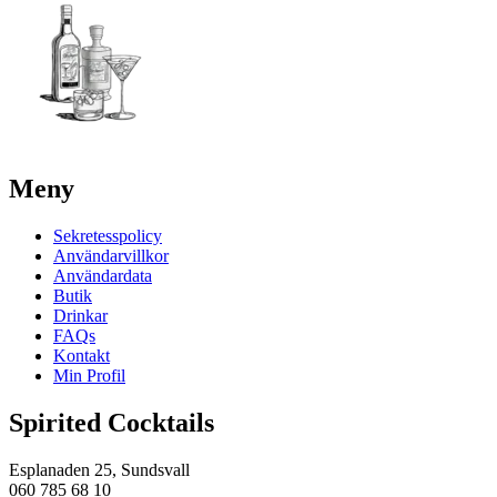
Meny
Sekretesspolicy
Användarvillkor
Användardata
Butik
Drinkar
FAQs
Kontakt
Min Profil
Spirited Cocktails
Esplanaden 25, Sundsvall
060 785 68 10