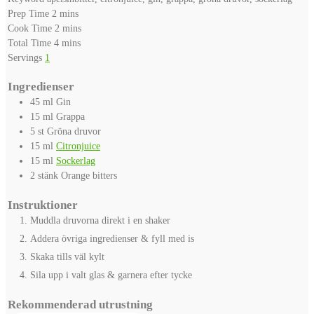
minutes
Prep Time
2
mins
minutes
Cook Time
2
mins
minutes
Total Time
4
mins
Servings
1
Ingredienser
45
ml
Gin
15
ml
Grappa
5
st
Gröna druvor
15
ml
Citronjuice
15
ml
Sockerlag
2
stänk
Orange bitters
Instruktioner
Muddla druvorna direkt i en shaker
Addera övriga ingredienser & fyll med is
Skaka tills väl kylt
Sila upp i valt glas & garnera efter tycke
Rekommenderad utrustning