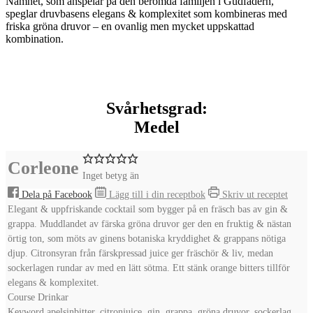
Namnet, som anspelar på den berömda familjen i Gudfadern,
speglar druvbasens elegans & komplexitet som kombineras med
friska gröna druvor – en ovanlig men mycket uppskattad
kombination.
Svårhetsgrad:
Medel
Corleone
Inget betyg än
Dela på Facebook
Lägg till i din receptbok
Skriv ut receptet
Elegant & uppfriskande cocktail som bygger på en fräsch bas av gin &
grappa. Muddlandet av färska gröna druvor ger den en fruktig & nästan
örtig ton, som möts av ginens botaniska kryddighet & grappans nötiga
djup. Citronsyran från färskpressad juice ger fräschör & liv, medan
sockerlagen rundar av med en lätt sötma. Ett stänk orange bitters tillför
elegans & komplexitet.
Course
Drinkar
Keyword
apelsinbitter, citronjuice, gin, grappa, gröna druvor, sockerlag