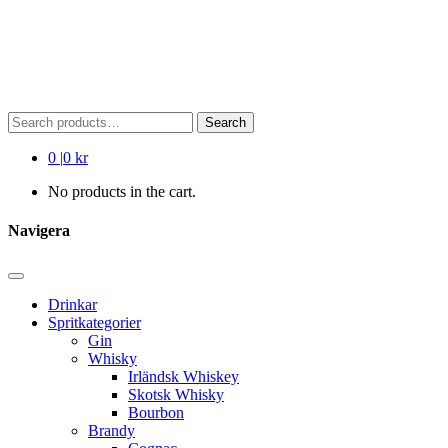
Search
Search
for:
0
|
0 kr
No products in the cart.
Navigera
Drinkar
Spritkategorier
Gin
Whisky
Irländsk Whiskey
Skotsk Whisky
Bourbon
Brandy