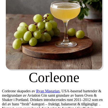
Corleone
Corleone
skapades av
Ryan Magarian
, USA-baserad bartender &
medgrundare av Aviation Gin samt grundare av baren Oven &
Shaker i Portland. Drinken introducerades runt 2011–2012 som en
del av hans “fresh”-kategori – fruktigt, balanserat & tillgängligt
.