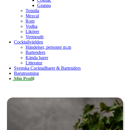
Cognac
Grappa
Tequila
Mezcal
Rom
Vodka
Likörer
Vermouth
Cocktailvärlden
Händelser, personer m.m
Bartenders
Kända barer
Litteratur
Svenska Cocktailbarer & Bartenders
Barutrustning
Min Profil