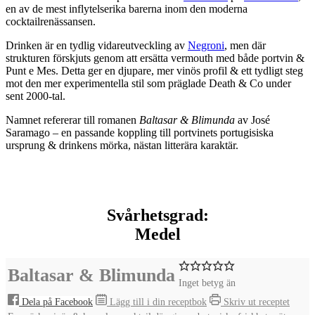
en av de mest inflytelserika barerna inom den moderna
cocktailrenässansen.
Drinken är en tydlig vidareutveckling av
Negroni
, men där
strukturen förskjuts genom att ersätta vermouth med både portvin &
Punt
e Mes
. Detta ger en djupare, mer vinös profil & ett tydligt steg
mot den mer experimentella stil som präglade Death & Co under
sent 2000-tal.
Namnet refererar till romanen
Baltasar & Blimunda
av
José
Saramago
– en passande koppling till portvinets portugisiska
ursprung & drinkens mörka, nästan litterära karaktär.
Svårhetsgrad:
Medel
Baltasar & Blimunda
Inget betyg än
Dela på Facebook
Lägg till i din receptbok
Skriv ut receptet