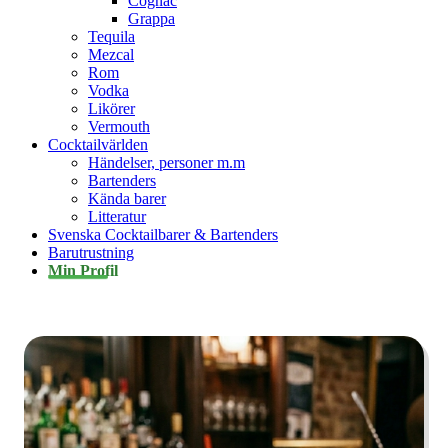
Cognac
Grappa
Tequila
Mezcal
Rom
Vodka
Likörer
Vermouth
Cocktailvärlden
Händelser, personer m.m
Bartenders
Kända barer
Litteratur
Svenska Cocktailbarer & Bartenders
Barutrustning
Min Profil