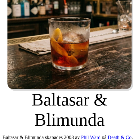
Baltasar &
Blimunda
Baltasar & Blimunda skapades 2008 av
Phil Ward
på
Death & Co
,