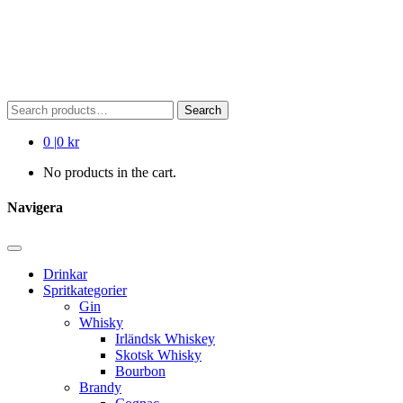
Search
Search
for:
0
|
0 kr
No products in the cart.
Navigera
Drinkar
Spritkategorier
Gin
Whisky
Irländsk Whiskey
Skotsk Whisky
Bourbon
Brandy