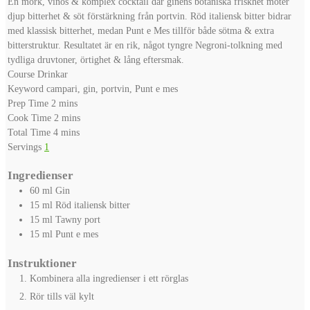
En mörk, vinös & komplex cocktail där ginens botaniska friskhet möter
djup bitterhet & söt förstärkning från portvin. Röd italiensk bitter bidrar
med klassisk bitterhet, medan Punt e Mes tillför både sötma & extra
bitterstruktur. Resultatet är en rik, något tyngre Negroni-tolkning med
tydliga druvtoner, örtighet & lång eftersmak.
Course
Drinkar
Keyword
campari, gin, portvin, Punt e mes
minutes
Prep Time
2
mins
minutes
Cook Time
2
mins
minutes
Total Time
4
mins
Servings
1
Ingredienser
60
ml
Gin
15
ml
Röd italiensk bitter
15
ml
Tawny port
15
ml
Punt e mes
Instruktioner
Kombinera alla ingredienser i ett rörglas
Rör tills väl kylt