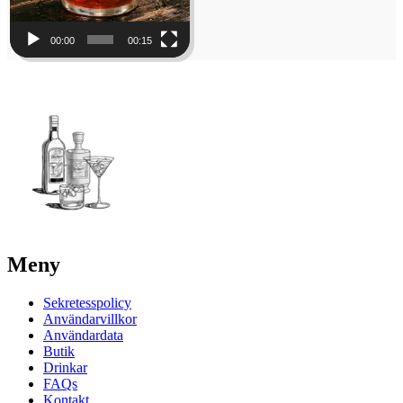
00:00
00:15
Meny
Sekretesspolicy
Användarvillkor
Användardata
Butik
Drinkar
FAQs
Kontakt