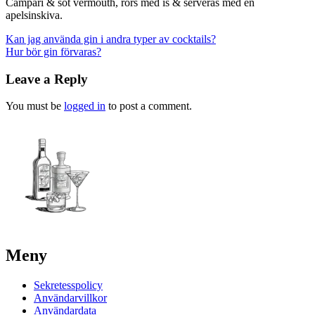
Campari & söt vermouth, rörs med is & serveras med en
apelsinskiva.
Post
Kan jag använda gin i andra typer av cocktails?
Hur bör gin förvaras?
navigation
Leave a Reply
You must be
logged in
to post a comment.
Meny
Sekretesspolicy
Användarvillkor
Användardata