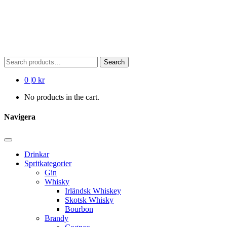
Search
Search
for:
0
|
0 kr
No products in the cart.
Navigera
Drinkar
Spritkategorier
Gin
Whisky
Irländsk Whiskey
Skotsk Whisky
Bourbon
Brandy