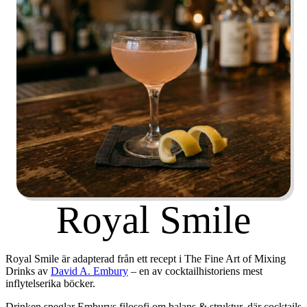
Royal Smile
Royal Smile är adapterad från ett recept i
The Fine Art of Mixing
Drinks
av
David A. Embury
– en av cocktailhistoriens mest
inflytelserika böcker.
Drinken speglar Emburys filosofi om balans & struktur, där cocktails