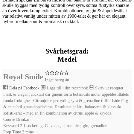
skulle byggas med tydlig kontroll över syra, sötma & styrka snarare
än överdriven komplexitet. Kombinationen av gin & äppeldestillat
var relativt vanlig under mitten av 1900-talet & ger här en elegant
hybrid mellan sour & aromatisk cocktail.
Svårhetsgrad:
Medel
Royal Smile
Inget betyg än
Dela på Facebook
Lägg till i din receptbok
Skriv ut receptet
Frisk & elegant cocktail där ginens torra botanicals möter äppeldestillatets
runda fruktighet. Citronjuice ger tydlig syra & grenadine tillför både färg
& en subtil granatäppelsötma. Resultatet är lätt, balanserat & klassiskt
sofistikerat – med en fin kombination av citrus, äpple & krydda.
Course
Drinkar
Keyword
2:1 sockerlag, Calvados, citronjuice, gin, grenadine
minutes
Prep Time
2
mins