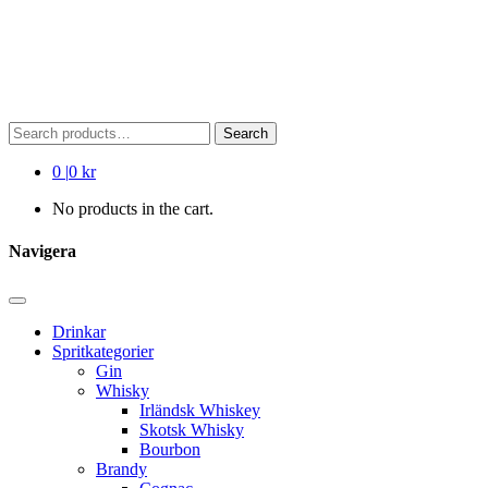
Search
Search
for:
0
|
0 kr
No products in the cart.
Navigera
Drinkar
Spritkategorier
Gin
Whisky
Irländsk Whiskey
Skotsk Whisky
Bourbon
Brandy