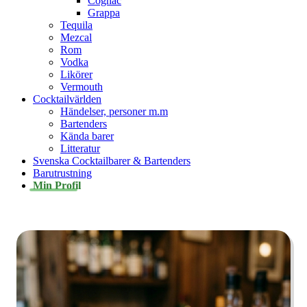
Cognac
Grappa
Tequila
Mezcal
Rom
Vodka
Likörer
Vermouth
Cocktailvärlden
Händelser, personer m.m
Bartenders
Kända barer
Litteratur
Svenska Cocktailbarer & Bartenders
Barutrustning
Min Profil