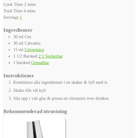
minutes
Cook Time
2
mins
minutes
Total Time
4
mins
Servings
1
Ingredienser
30
ml
Gin
30
ml
Calvados
15
ml
Citronjuice
1 1/2
Barsked
2:1 Sockerlag
1
barsked
Grenadine
Instruktioner
Kombinera alla ingredienser i en shaker & fyll med is
Skaka tills väl kylt
Sila upp i valt glas & pressa en citronzest över drinken
Rekommenderad utrustning