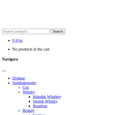
Search
Search
for:
0
|
0 kr
No products in the cart.
Navigera
Drinkar
Spritkategorier
Gin
Whisky
Irländsk Whiskey
Skotsk Whisky
Bourbon
Brandy