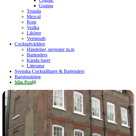
Cognac
Grappa
Tequila
Mezcal
Rom
Vodka
Likörer
Vermouth
Cocktailvärlden
Händelser, personer m.m
Bartenders
Kända barer
Litteratur
Svenska Cocktailbarer & Bartenders
Barutrustning
Min Profil