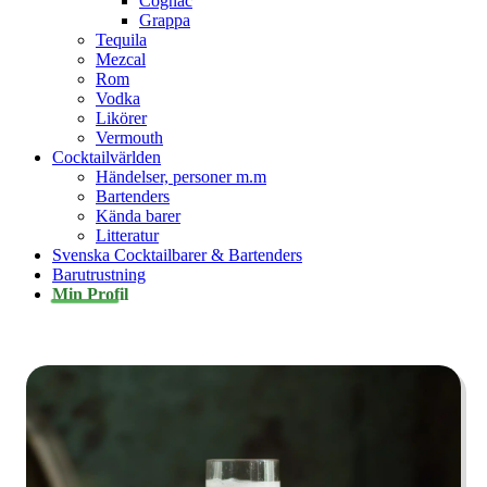
Cognac
Grappa
Tequila
Mezcal
Rom
Vodka
Likörer
Vermouth
Cocktailvärlden
Händelser, personer m.m
Bartenders
Kända barer
Litteratur
Svenska Cocktailbarer & Bartenders
Barutrustning
Min Profil