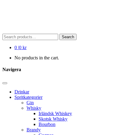
Search
Search
for:
0
|
0 kr
No products in the cart.
Navigera
Drinkar
Spritkategorier
Gin
Whisky
Irländsk Whiskey
Skotsk Whisky
Bourbon
Brandy