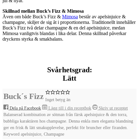
jul & nyår.
Skillnad mellan Buck’s Fizz & Mimosa
Även om både Buck’s Fizz &
Mimosa
består av apelsinjuice &
champagne, skiljer de sig åt i proportionerna. Traditionellt innehåller
Buck’s Fizz två delar champagne & en del apelsinjuice, medan
Mimosa vanligtvis blandas i lika delar. Denna skillnad påverkar
dryckens styrka & smakbalans.
Svårhetsgrad:
Lätt
Buck´s Fizz
Inget betyg än
Dela på Facebook
Lägg till i din receptbok
Skriv ut receptet
Balanserad kombination av sötman från färsk apelsinjuice & den torra,
bubbliga karaktären hos champagne. Denna enkla men eleganta blandning
ger en frisk & lätt smakupplevelse, perfekt för bruncher eller firanden.
Keyword
apelsinjuice, Champagne