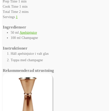
minute
Prep Time
1
min
minute
Cook Time
1
min
minutes
Total Time
2
mins
Servings
1
Ingredienser
50
ml
Apelsinjuice
100
ml
Champagne
Instruktioner
Häll apelsinjuice i valt glas
Toppa med champagne
Rekommenderad utrustning