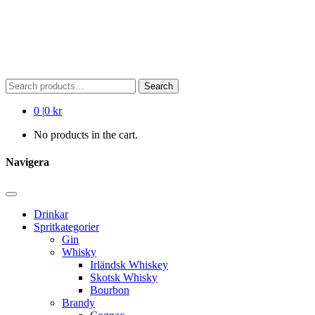
Search
Search
for:
0
|
0 kr
No products in the cart.
Navigera
Drinkar
Spritkategorier
Gin
Whisky
Irländsk Whiskey
Skotsk Whisky
Bourbon
Brandy