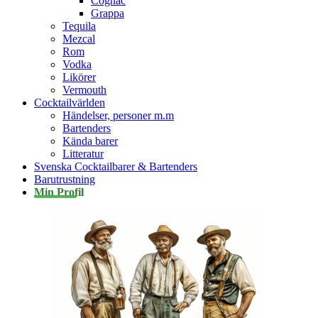
Cognac
Grappa
Tequila
Mezcal
Rom
Vodka
Likörer
Vermouth
Cocktailvärlden
Händelser, personer m.m
Bartenders
Kända barer
Litteratur
Svenska Cocktailbarer & Bartenders
Barutrustning
Min Profil