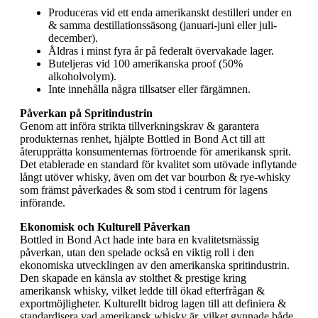
Produceras vid ett enda amerikanskt destilleri under en
& samma destillationssäsong (januari-juni eller juli-
december).
Åldras i minst fyra år på federalt övervakade lager.
Buteljeras vid 100 amerikanska proof (50%
alkoholvolym).
Inte innehålla några tillsatser eller färgämnen.
Påverkan på Spritindustrin
Genom att införa strikta tillverkningskrav & garantera
produkternas renhet, hjälpte Bottled in Bond Act till att
återupprätta konsumenternas förtroende för amerikansk sprit.
Det etablerade en standard för kvalitet som utövade inflytande
långt utöver whisky, även om det var bourbon & rye-whisky
som främst påverkades & som stod i centrum för lagens
införande.
Ekonomisk och Kulturell Påverkan
Bottled in Bond Act hade inte bara en kvalitetsmässig
påverkan, utan den spelade också en viktig roll i den
ekonomiska utvecklingen av den amerikanska spritindustrin.
Den skapade en känsla av stolthet & prestige kring
amerikansk whisky, vilket ledde till ökad efterfrågan &
exportmöjligheter. Kulturellt bidrog lagen till att definiera &
standardisera vad amerikansk whisky är, vilket gynnade både