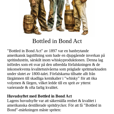
Bottled in Bond Act
"Bottled in Bond Act" av 1897 var en banbrytande
amerikansk lagstiftning som hade en djupgående inverkan på
spritindustrin, särskilt inom whiskyproduktionen. Denna lag
infördes som ett svar på den utbredda förfalskningen & de
inkonsekventa kvalitetsnivåerna som präglade spritmarknaden
under slutet av 1800-talet. Förfalskarna tillsatte allt från
färgämnen till skadliga kemikalier i "whisky" för att öka
volymen & färgen, vilket ledde till en sprit av ytterst
varierande & ofta farlig kvalitet.
Huvudsyftet med Bottled in Bond Act
Lagens huvudsyfte var att säkerställa renhet & kvalitet i
amerikanska destillerade spritdrycker. För att få "Bottled in
Bond"-märkningen måste spriten: