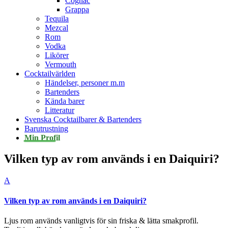
Cognac
Grappa
Tequila
Mezcal
Rom
Vodka
Likörer
Vermouth
Cocktailvärlden
Händelser, personer m.m
Bartenders
Kända barer
Litteratur
Svenska Cocktailbarer & Bartenders
Barutrustning
Min Profil
Vilken typ av rom används i en Daiquiri?
A
Vilken typ av rom används i en Daiquiri?
Ljus rom används vanligtvis för sin friska & lätta smakprofil.