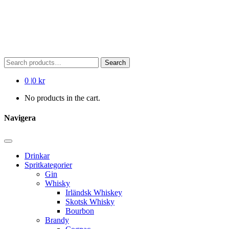
Search
Search
for:
0
|
0 kr
No products in the cart.
Navigera
Drinkar
Spritkategorier
Gin
Whisky
Irländsk Whiskey
Skotsk Whisky
Bourbon
Brandy