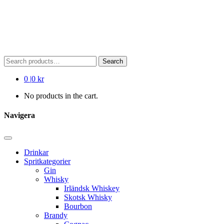
Search
Search
for:
0
|
0 kr
No products in the cart.
Navigera
Drinkar
Spritkategorier
Gin
Whisky
Irländsk Whiskey
Skotsk Whisky
Bourbon
Brandy