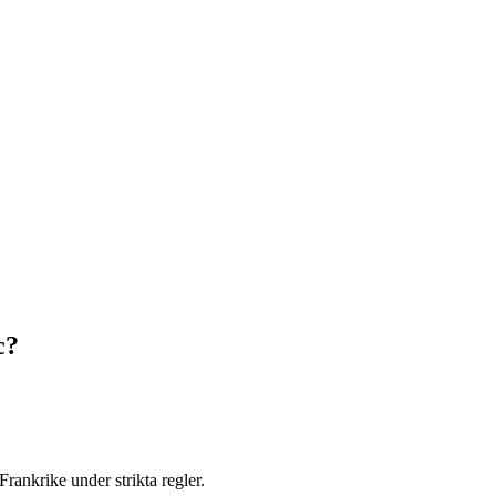
c?
rankrike under strikta regler.