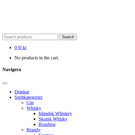
Search
Search
for:
0
|
0 kr
No products in the cart.
Navigera
Drinkar
Spritkategorier
Gin
Whisky
Irländsk Whiskey
Skotsk Whisky
Bourbon
Brandy