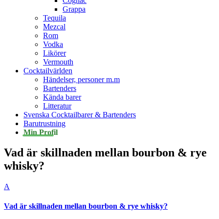
Cognac
Grappa
Tequila
Mezcal
Rom
Vodka
Likörer
Vermouth
Cocktailvärlden
Händelser, personer m.m
Bartenders
Kända barer
Litteratur
Svenska Cocktailbarer & Bartenders
Barutrustning
Min Profil
Vad är skillnaden mellan bourbon & rye
whisky?
A
Vad är skillnaden mellan bourbon & rye whisky?