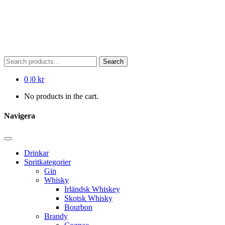
Search
Search
for:
0
|
0 kr
No products in the cart.
Navigera
Drinkar
Spritkategorier
Gin
Whisky
Irländsk Whiskey
Skotsk Whisky
Bourbon
Brandy