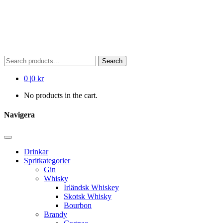
Search
Search
for:
0
|
0 kr
No products in the cart.
Navigera
Drinkar
Spritkategorier
Gin
Whisky
Irländsk Whiskey
Skotsk Whisky
Bourbon
Brandy