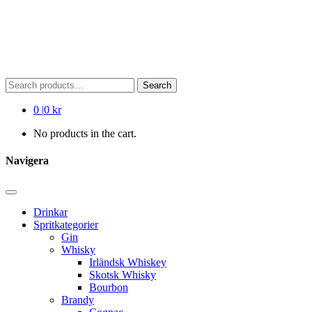
Search
Search
for:
0
|
0 kr
No products in the cart.
Navigera
Drinkar
Spritkategorier
Gin
Whisky
Irländsk Whiskey
Skotsk Whisky
Bourbon
Brandy