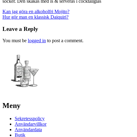
socker. Den skakas med is & serveras i cocktailglas
Post
Kan jag göra en alkoholfri Mojito?
Hur gör man en klassisk Daiquiri?
navigation
Leave a Reply
You must be
logged in
to post a comment.
Meny
Sekretesspolicy
Användarvillkor
Användardata
Butik