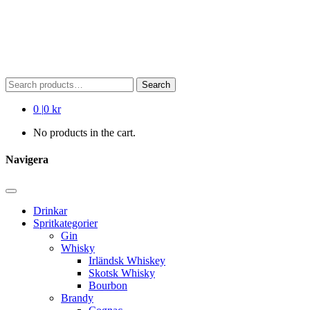
Search
Search
for:
0
|
0 kr
No products in the cart.
Navigera
Drinkar
Spritkategorier
Gin
Whisky
Irländsk Whiskey
Skotsk Whisky
Bourbon
Brandy