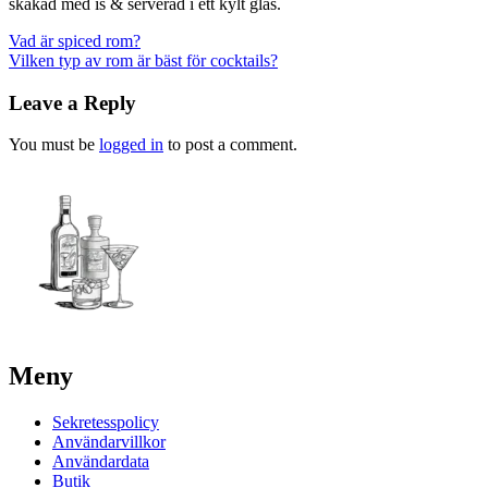
skakad med is & serverad i ett kylt glas.
Post
Vad är spiced rom?
Vilken typ av rom är bäst för cocktails?
navigation
Leave a Reply
You must be
logged in
to post a comment.
Meny
Sekretesspolicy
Användarvillkor
Användardata
Butik