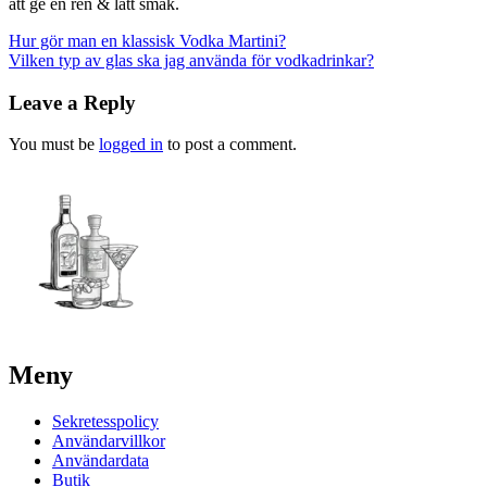
att ge en ren & lätt smak.
Post
Hur gör man en klassisk Vodka Martini?
Vilken typ av glas ska jag använda för vodkadrinkar?
navigation
Leave a Reply
You must be
logged in
to post a comment.
Meny
Sekretesspolicy
Användarvillkor
Användardata
Butik