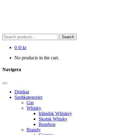
Search
Search
for:
0
|
0 kr
No products in the cart.
Navigera
Drinkar
Spritkategorier
Gin
Whisky
Irländsk Whiskey
Skotsk Whisky
Bourbon
Brandy