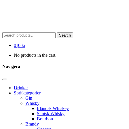
Search
Search
for:
0
|
0 kr
No products in the cart.
Navigera
Drinkar
Spritkategorier
Gin
Whisky
Irländsk Whiskey
Skotsk Whisky
Bourbon
Brandy