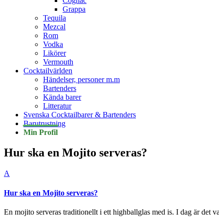
Cognac
Grappa
Tequila
Mezcal
Rom
Vodka
Likörer
Vermouth
Cocktailvärlden
Händelser, personer m.m
Bartenders
Kända barer
Litteratur
Svenska Cocktailbarer & Bartenders
Barutrustning
Min Profil
Hur ska en Mojito serveras?
A
Hur ska en Mojito serveras?
En mojito serveras traditionellt i ett highballglas med is. I dag är det