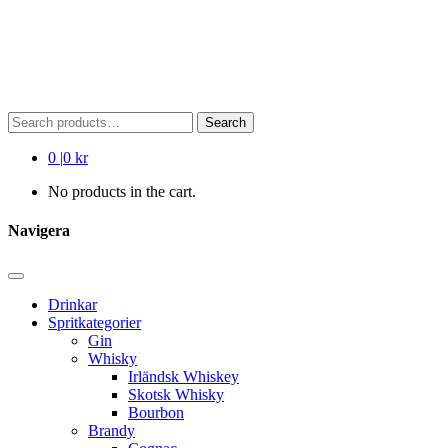
Search
Search
for:
0
|
0 kr
No products in the cart.
Navigera
Drinkar
Spritkategorier
Gin
Whisky
Irländsk Whiskey
Skotsk Whisky
Bourbon
Brandy