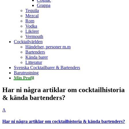
Cognac
Grappa
Tequila
Mezcal
Rom
Vodka
Likörer
Vermouth
Cocktailvärlden
Händelser, personer m.m
Bartenders
Kända barer
Litteratur
Svenska Cocktailbarer & Bartenders
Barutrustning
Min Profil
Har ni några artiklar om cocktailhistoria
& kända bartenders?
A
Har ni några artiklar om cocktailhistoria & kända bartenders?