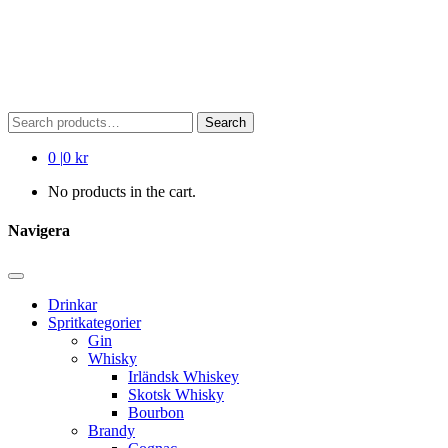
Search
Search
for:
0
|
0 kr
No products in the cart.
Navigera
Drinkar
Spritkategorier
Gin
Whisky
Irländsk Whiskey
Skotsk Whisky
Bourbon
Brandy