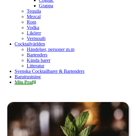
Cognac
Grappa
Tequila
Mezcal
Rom
Vodka
Likörer
Vermouth
Cocktailvärlden
Händelser, personer m.m
Bartenders
Kända barer
Litteratur
Svenska Cocktailbarer & Bartenders
Barutrustning
Min Profil