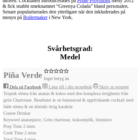
likören. Cocktailen introducerades på
Polite Provisions
meny 2012
& fick snabbt smeknamnet “Greenya Colada” bland personalen.
Senare populariserades den ytterligare när den inkluderades på
menyn på
Boilermaker
i New York.
Svårhetsgrad:
Medel
Piña Verde
Inget betyg än
Dela på Facebook
Lägg till i din receptbok
Skriv ut receptet
Tropisk sötma från ananas & kokos med den komplexa örtigheten från
grön Chartreuse. Resultatet är en balanserad & uppfriskande cocktail med
både sötma & en distinkt örtig karaktär.
Course
Drinkar
Keyword
ananasjuice, Grön charteuse, kokosmjölk, limejuice
minutes
Prep Time
2
mins
minutes
Cook Time
2
mins
minutes
Total Time
4
mins