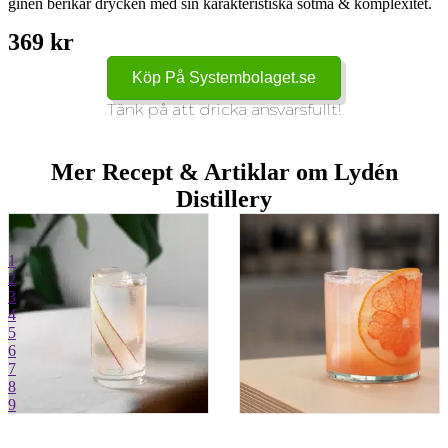
ginen berikar drycken med sin karakteristiska sötma & komplexitet.
369 kr
Köp På Systembolaget.se
Tänk på att dricka ansvarsfullt!
Mer Recept & Artiklar om Lydén
Distillery
1
2
3
4
5
6
7
8
9