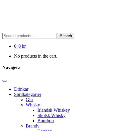
Search
Search
for:
0
|
0 kr
No products in the cart.
Navigera
Drinkar
Spritkategorier
Gin
Whisky
Irländsk Whiskey
Skotsk Whisky
Bourbon
Brandy