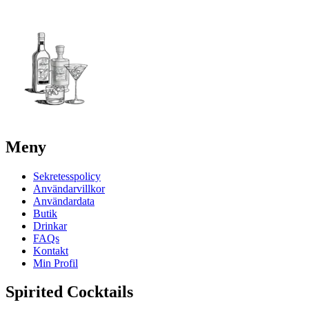
Meny
Sekretesspolicy
Användarvillkor
Användardata
Butik
Drinkar
FAQs
Kontakt
Min Profil
Spirited Cocktails