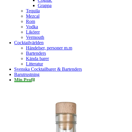
Cognac
Grappa
Tequila
Mezcal
Rom
Vodka
Likörer
Vermouth
Cocktailvärlden
Händelser, personer m.m
Bartenders
Kända barer
Litteratur
Svenska Cocktailbarer & Bartenders
Barutrustning
Min Profil