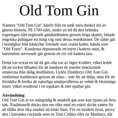
Old Tom Gin
Namnet "Old Tom Gin" härrör från en unik men dunkel del av
ginens historia. På 1700-talet, under en tid då den brittiska
regeringen hårt reglerade gindistribution genom höga skatter, hittade
engelska pubägare en listig väg runt dessa restriktioner. De sålde gin
i hemlighet från träskyltar formade som svarta katter, kända som
"Old Toms". Kunderna deponerade ett mynt i kattens mun, &
bartendern serverade gin genom ett rör vid kattens tass.
Detta var också en tid då gin ofta var av lägre kvalitet, vilket ledde
till att socker tillsattes för att maskera de mindre smickrande
smakerna från dålig destillation. Lydén Distillerys Old Tom Gin
omfamnar traditionen genom att sötas – inte för att dölja, utan för att
förstärka & berika de naturliga smakprofilerna av enbär & blommiga
toner, vilket resulterar i en mjukare & mer njutbar gin.
Användning
Old Tom Gin är en mångsidig & smakrik gin som kan njutas på flera
sätt. Traditionellt dricks den ren eller med en enkel skvätt vatten för
att tillåta dess rika smaker att träda fram. För en modern twist, prova
den i klassiska cocktails som en Tom Collins eller en Martinez, där