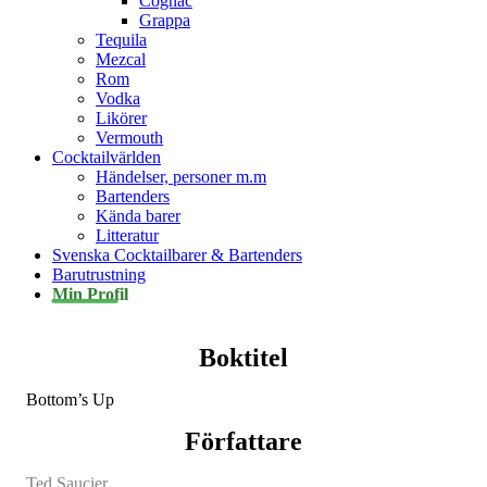
Cognac
Grappa
Tequila
Mezcal
Rom
Vodka
Likörer
Vermouth
Cocktailvärlden
Händelser, personer m.m
Bartenders
Kända barer
Litteratur
Svenska Cocktailbarer & Bartenders
Barutrustning
Min Profil
Boktitel
Bottom’s Up
Författare
Ted Saucier