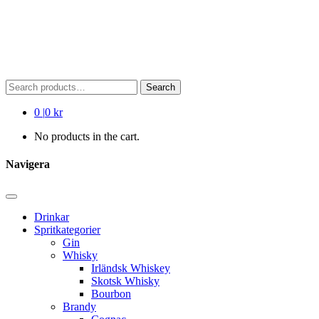
Search
Search
for:
0
|
0 kr
No products in the cart.
Navigera
Drinkar
Spritkategorier
Gin
Whisky
Irländsk Whiskey
Skotsk Whisky
Bourbon
Brandy