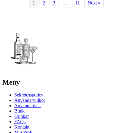
1
2
3
…
11
Next »
Meny
Sekretesspolicy
Användarvillkor
Användardata
Butik
Drinkar
FAQs
Kontakt
Min Profil