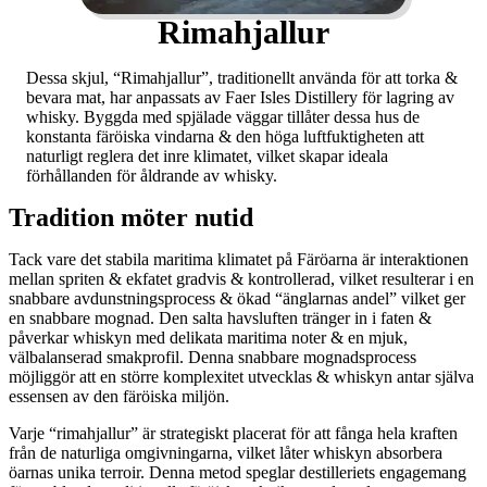
Rimahjallur
Dessa skjul, “Rimahjallur”, traditionellt använda för att torka &
bevara mat, har anpassats av Faer Isles Distillery för lagring av
whisky. Byggda med spjälade väggar tillåter dessa hus de
konstanta färöiska vindarna & den höga luftfuktigheten att
naturligt reglera det inre klimatet, vilket skapar ideala
förhållanden för åldrande av whisky.
Tradition möter nutid
Tack vare det stabila maritima klimatet på Färöarna är interaktionen
mellan spriten & ekfatet gradvis & kontrollerad, vilket resulterar i en
snabbare avdunstningsprocess & ökad “änglarnas andel” vilket ger
en snabbare mognad. Den salta havsluften tränger in i faten &
påverkar whiskyn med delikata maritima noter & en mjuk,
välbalanserad smakprofil. Denna snabbare mognadsprocess
möjliggör att en större komplexitet utvecklas & whiskyn antar själva
essensen av den färöiska miljön.
Varje “rimahjallur” är strategiskt placerat för att fånga hela kraften
från de naturliga omgivningarna, vilket låter whiskyn absorbera
öarnas unika terroir. Denna metod speglar destilleriets engagemang