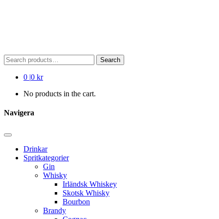
Search
Search
for:
0
|
0 kr
No products in the cart.
Navigera
Drinkar
Spritkategorier
Gin
Whisky
Irländsk Whiskey
Skotsk Whisky
Bourbon
Brandy