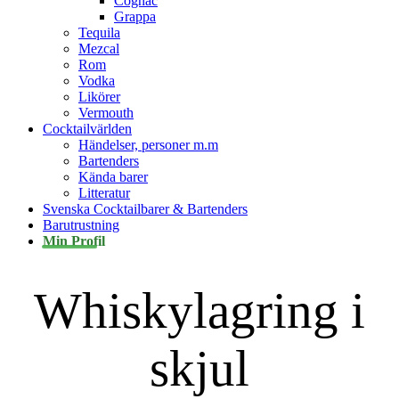
Cognac
Grappa
Tequila
Mezcal
Rom
Vodka
Likörer
Vermouth
Cocktailvärlden
Händelser, personer m.m
Bartenders
Kända barer
Litteratur
Svenska Cocktailbarer & Bartenders
Barutrustning
Min Profil
Whiskylagring i
skjul