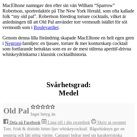
MacElhone namngav den efter sin vän
William “Sparrow”
Robertson
, sportredaktör på The New York Herald, som ofta kallade
folk “my old pal”. Robertson föredrog torrare cocktails, vilket är
anledningen till att Old Pal använder
torr vermouth
istället för söt
vermouth som i
Boulevardier
.
Genom denna lilla förändring skapade MacElhone en helt egen gren
i
Negroni
-familjen: en ljusare, torrare & mer konturskarp cocktail
som fortfarande betraktas som en av de mest stilrena aperitif-drivna
whiskeydrinkarna i klassisk cocktailhistoria.
Svårhetsgrad:
Medel
Old Pal
Inget betyg än
Dela på Facebook
Lägg till i din receptbok
Skriv ut receptet
Torr, frisk & distinkt bitter-ljuv whiskeycocktail. Rågwhiskeyn ger en
pepprig och lätt nötig värme, Campari bidrar med sin karakteristiska