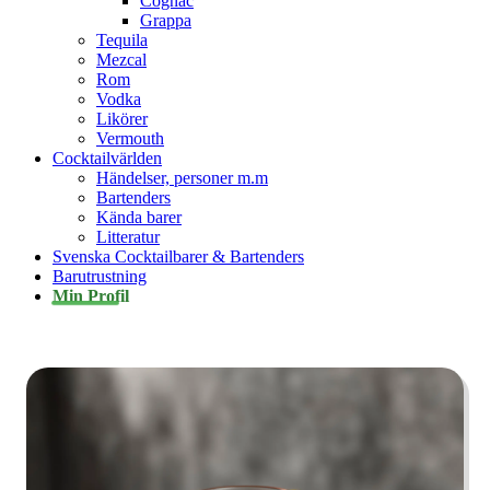
Cognac
Grappa
Tequila
Mezcal
Rom
Vodka
Likörer
Vermouth
Cocktailvärlden
Händelser, personer m.m
Bartenders
Kända barer
Litteratur
Svenska Cocktailbarer & Bartenders
Barutrustning
Min Profil