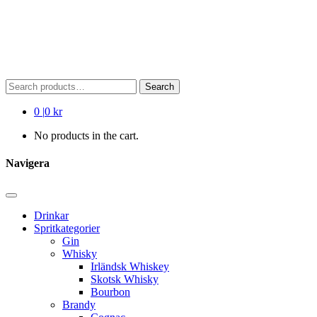
Search
Search
for:
0
|
0 kr
No products in the cart.
Navigera
Drinkar
Spritkategorier
Gin
Whisky
Irländsk Whiskey
Skotsk Whisky
Bourbon
Brandy