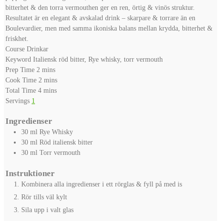
bitterhet & den torra vermouthen ger en ren, örtig & vinös struktur.
Resultatet är en elegant & avskalad drink – skarpare & torrare än en
Boulevardier, men med samma ikoniska balans mellan krydda, bitterhet &
friskhet.
Course
Drinkar
Keyword
Italiensk röd bitter, Rye whisky, torr vermouth
minutes
Prep Time
2
mins
minutes
Cook Time
2
mins
minutes
Total Time
4
mins
Servings
1
Ingredienser
30
ml
Rye Whisky
30
ml
Röd italiensk bitter
30
ml
Torr vermouth
Instruktioner
Kombinera alla ingredienser i ett rörglas & fyll på med is
Rör tills väl kylt
Sila upp i valt glas