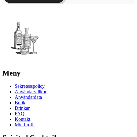
Meny
Sekretesspolicy
Användarvillkor
Användardata
Butik
Drinkar
FAQs
Kontakt
Min Profil