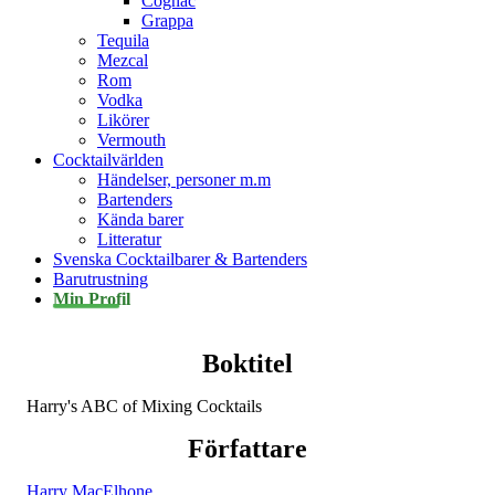
Cognac
Grappa
Tequila
Mezcal
Rom
Vodka
Likörer
Vermouth
Cocktailvärlden
Händelser, personer m.m
Bartenders
Kända barer
Litteratur
Svenska Cocktailbarer & Bartenders
Barutrustning
Min Profil
Boktitel
Harry's ABC of Mixing Cocktails
Författare
Harry MacElhone