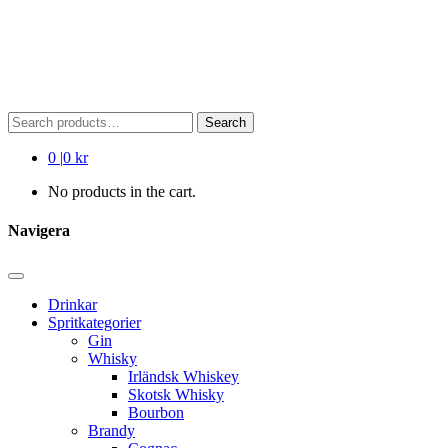
Search
Search
for:
0
|
0 kr
No products in the cart.
Navigera
Drinkar
Spritkategorier
Gin
Whisky
Irländsk Whiskey
Skotsk Whisky
Bourbon
Brandy