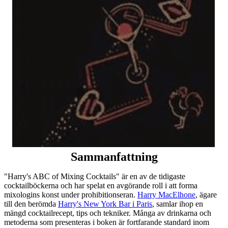
Sammanfattning
"Harry's ABC of Mixing Cocktails" är en av de tidigaste
cocktailböckerna och har spelat en avgörande roll i att forma
mixologins konst under prohibitionseran.
Harry MacElhone
, ägare
till den berömda
Harry's New York Bar i Paris
, samlar ihop en
mängd cocktailrecept, tips och tekniker. Många av drinkarna och
metoderna som presenteras i boken är fortfarande standard inom