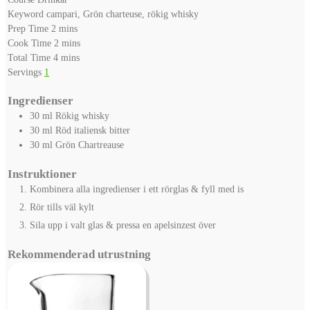
Keyword
campari, Grön charteuse, rökig whisky
minutes
Prep Time
2
mins
minutes
Cook Time
2
mins
minutes
Total Time
4
mins
Servings
1
Ingredienser
30
ml
Rökig whisky
30
ml
Röd italiensk bitter
30
ml
Grön Chartreause
Instruktioner
Kombinera alla ingredienser i ett rörglas & fyll med is
Rör tills väl kylt
Sila upp i valt glas & pressa en apelsinzest över
Rekommenderad utrustning