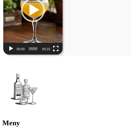
00:00
00:15
Meny