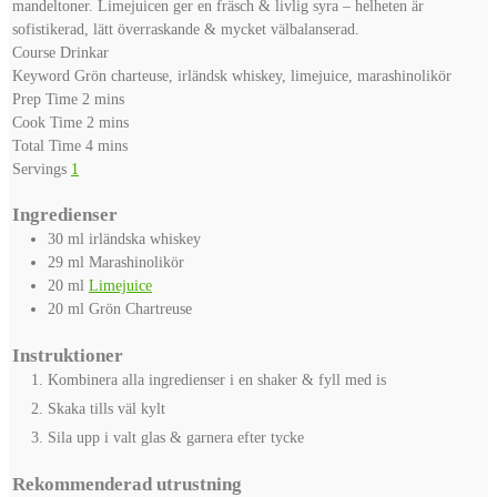
mandeltoner. Limejuicen ger en fräsch & livlig syra – helheten är
sofistikerad, lätt överraskande & mycket välbalanserad.
Course
Drinkar
Keyword
Grön charteuse, irländsk whiskey, limejuice, marashinolikör
minutes
Prep Time
2
mins
minutes
Cook Time
2
mins
minutes
Total Time
4
mins
Servings
1
Ingredienser
30
ml
irländska whiskey
29
ml
Marashinolikör
20
ml
Limejuice
20
ml
Grön Chartreuse
Instruktioner
Kombinera alla ingredienser i en shaker & fyll med is
Skaka tills väl kylt
Sila upp i valt glas & garnera efter tycke
Rekommenderad utrustning