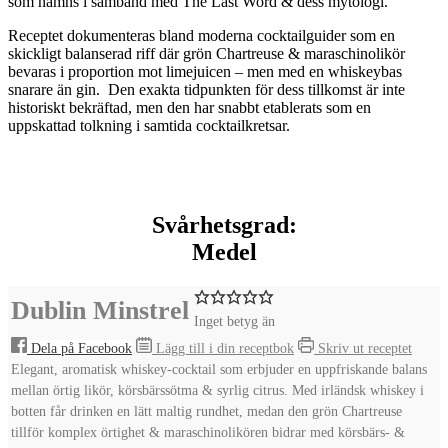
som nämns i samband med The Last Word & dess mytologi.
Receptet dokumenteras bland moderna cocktailguider som en
skickligt balanserad riff där grön Chartreuse & maraschinolikör
bevaras i proportion mot limejuicen – men med en whiskeybas
snarare än gin.
Den exakta tidpunkten för dess tillkomst är inte
historiskt bekräftad, men den har snabbt etablerats som en
uppskattad tolkning i samtida cocktailkretsar.
Svårhetsgrad:
Medel
Dublin Minstrel
Inget betyg än
Dela på Facebook
Lägg till i din receptbok
Skriv ut receptet
Elegant, aromatisk whiskey-cocktail som erbjuder en uppfriskande balans
mellan örtig likör, körsbärssötma & syrlig citrus. Med irländsk whiskey i
botten får drinken en lätt maltig rundhet, medan den grön Chartreuse
tillför komplex örtighet & maraschinolikören bidrar med körsbärs- &