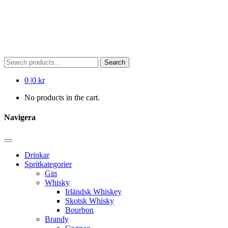
Search
Search
for:
0
|
0 kr
No products in the cart.
Navigera
Drinkar
Spritkategorier
Gin
Whisky
Irländsk Whiskey
Skotsk Whisky
Bourbon
Brandy