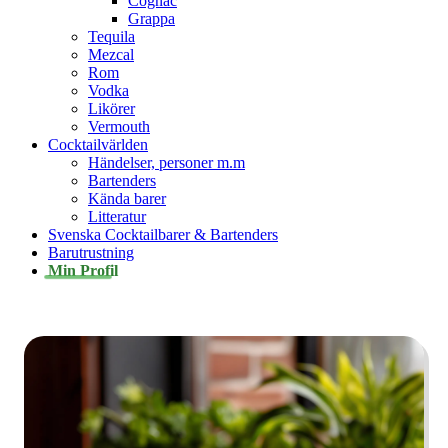
Cognac
Grappa
Tequila
Mezcal
Rom
Vodka
Likörer
Vermouth
Cocktailvärlden
Händelser, personer m.m
Bartenders
Kända barer
Litteratur
Svenska Cocktailbarer & Bartenders
Barutrustning
Min Profil