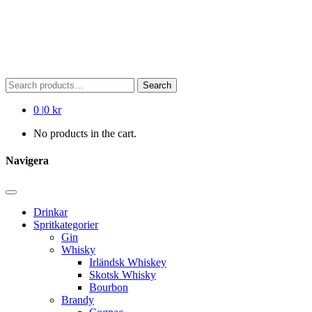
Search
Search
for:
0
|
0 kr
No products in the cart.
Navigera
Drinkar
Spritkategorier
Gin
Whisky
Irländsk Whiskey
Skotsk Whisky
Bourbon
Brandy