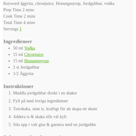
Keyword
äggvita, citronjuice, Honungssyrup, Jordgubbar, vodka
minutes
Prep Time
2
mins
minutes
Cook Time
2
mins
minutes
Total Time
4
mins
Servings
1
Ingredienser
50
ml
Vodka
15
ml
Citronjuice
15
ml
Honungssyrup
2
st
Jordgubbar
1/2
Äggvita
Instruktioner
Muddla jordgubbar direkt i en shaker
Fyll på med övriga ingredienser
Torrskaka, utan is, kraftigt för att skapa ett skum
Addera is & skaka tills väl kylt
Sila upp i valt glas & garnera med en jordgubbe