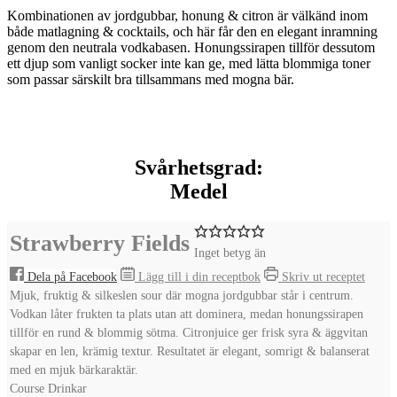
Kombinationen av jordgubbar, honung & citron är välkänd inom
både matlagning & cocktails, och här får den en elegant inramning
genom den neutrala vodkabasen. Honungssirapen tillför dessutom
ett djup som vanligt socker inte kan ge, med lätta blommiga toner
som passar särskilt bra tillsammans med mogna bär.
Svårhetsgrad:
Medel
Strawberry Fields
Inget betyg än
Dela på Facebook
Lägg till i din receptbok
Skriv ut receptet
Mjuk, fruktig & silkeslen sour där mogna jordgubbar står i centrum.
Vodkan låter frukten ta plats utan att dominera, medan honungssirapen
tillför en rund & blommig sötma. Citronjuice ger frisk syra & äggvitan
skapar en len, krämig textur. Resultatet är elegant, somrigt & balanserat
med en mjuk bärkaraktär.
Course
Drinkar