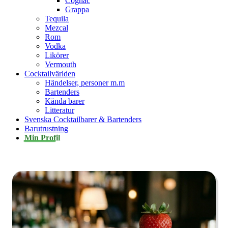
Cognac
Grappa
Tequila
Mezcal
Rom
Vodka
Likörer
Vermouth
Cocktailvärlden
Händelser, personer m.m
Bartenders
Kända barer
Litteratur
Svenska Cocktailbarer & Bartenders
Barutrustning
Min Profil