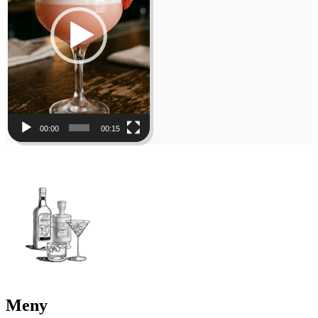
00:00
00:15
Meny