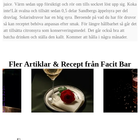
juice. Värm sedan upp försiktigt och rör om tills sockret löst upp sig. Koka
inte!
Låt svalna och tillsätt sedan 0,5 delar Sandbergs äppelsyra per del
druvlag.
Solarisdruvor har en hög syra. Beroende på vad du har för druvor
så kan receptet behöva anpassas efter smak.
För längre hållbarhet så går det
att tillsätta citronsyra som konserveringsmedel. Det går också bra att
batcha drinken och ställa den kallt. Kommer att hålla i några månader.
Fler Artiklar & Recept från Facit Bar
1
2
3
4
5