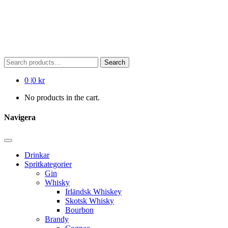
Search
Search
for:
0
|
0 kr
No products in the cart.
Navigera
Drinkar
Spritkategorier
Gin
Whisky
Irländsk Whiskey
Skotsk Whisky
Bourbon
Brandy