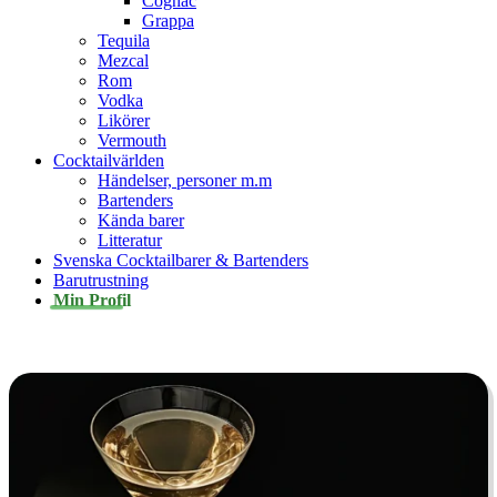
Cognac
Grappa
Tequila
Mezcal
Rom
Vodka
Likörer
Vermouth
Cocktailvärlden
Händelser, personer m.m
Bartenders
Kända barer
Litteratur
Svenska Cocktailbarer & Bartenders
Barutrustning
Min Profil