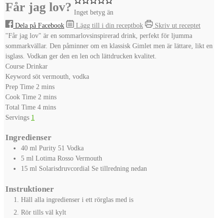
Får jag lov?
Inget betyg än
Dela på Facebook
Lägg till i din receptbok
Skriv ut receptet
"Får jag lov" är en sommarlovsinspirerad drink, perfekt för ljumma
sommarkvällar. Den påminner om en klassisk Gimlet men är lättare, likt en
isglass. Vodkan ger den en len och lättdrucken kvalitet.
Course
Drinkar
Keyword
söt vermouth, vodka
minutes
Prep Time
2
mins
minutes
Cook Time
2
mins
minutes
Total Time
4
mins
Servings
1
Ingredienser
40
ml
Purity 51 Vodka
5
ml
Lotima Rosso Vermouth
15
ml
Solarisdruvcordial
Se tillredning nedan
Instruktioner
Häll alla ingredienser i ett rörglas med is
Rör tills väl kylt