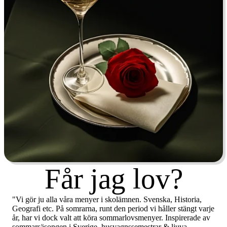
Får jag lov?
"Vi gör ju alla våra menyer i skolämnen. Svenska, Historia,
Geografi etc. På somrarna, runt den period vi håller stängt varje
år, har vi dock valt att köra sommarlovsmenyer. Inspirerade av
sommarsäsongen i Sverige, husvagnssemestrar & ljuva