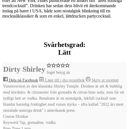
efter att
New York Times
publicerade en artikel om ”årets somriga
trendcocktail”. Drinken har sedan dess blivit ett återkommande
inslag på barer i USA, både som nostalgisk blinkning till en
mocktailklassiker & som en enkel, lättdrucken partycocktail.
Svårhetsgrad:
Lätt
Dirty Shirley
Inget betyg än
Dela på Facebook
Lägg till i din receptbok
Skriv ut receptet
Vuxenversion av den klassiska Shirley Temple. Drinken är söt & bubblig
med körsbärs- & citrusnoter från grenadin & citron-lime soda, men får ett
tydligt bett av vodka. Resultatet är en nostalgisk, lekfull cocktail som
blandar barnslig fruktighet med vuxen styrka – ofta kallad ”2022 års mest
omtalade somriga drink” i amerikansk press.
Course
Drinkar
Keyword
7up, grenadine, vodka
minute
Prep Time
1
min