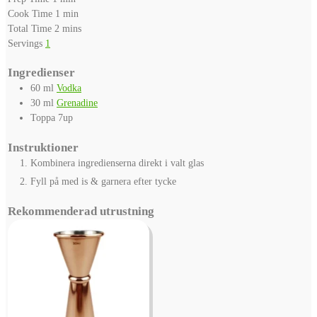
minute
Cook Time
1
min
minutes
Total Time
2
mins
Servings
1
Ingredienser
60
ml
Vodka
30
ml
Grenadine
Toppa
7up
Instruktioner
Kombinera ingredienserna direkt i valt glas
Fyll på med is & garnera efter tycke
Rekommenderad utrustning