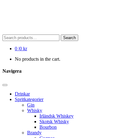
Search
Search
for:
0
|
0 kr
No products in the cart.
Navigera
Drinkar
Spritkategorier
Gin
Whisky
Irländsk Whiskey
Skotsk Whisky
Bourbon
Brandy