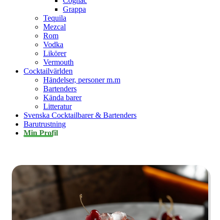
Cognac
Grappa
Tequila
Mezcal
Rom
Vodka
Likörer
Vermouth
Cocktailvärlden
Händelser, personer m.m
Bartenders
Kända barer
Litteratur
Svenska Cocktailbarer & Bartenders
Barutrustning
Min Profil