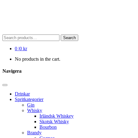
Search
Search
for:
0
|
0 kr
No products in the cart.
Navigera
Drinkar
Spritkategorier
Gin
Whisky
Irländsk Whiskey
Skotsk Whisky
Bourbon
Brandy