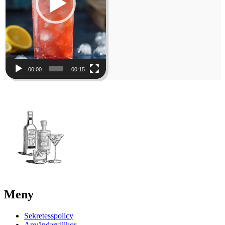
00:00
00:15
Meny
Sekretesspolicy
Användarvillkor