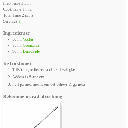
minute
Prep Time
1
min
minute
Cook Time
1
min
minutes
Total Time
2
mins
Servings
1
Ingredienser
50
ml
Vodka
15
ml
Grenadine
90
ml
Lemonade
Instruktioner
Tillsätt ingredienserna direkt i valt glas
Addera is & rör om
Fyll på med mer is om det behövs & garnera
Rekommenderad utrustning