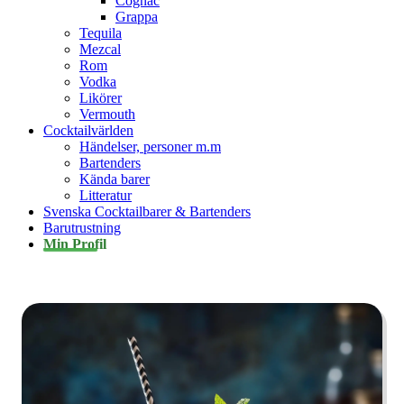
Cognac
Grappa
Tequila
Mezcal
Rom
Vodka
Likörer
Vermouth
Cocktailvärlden
Händelser, personer m.m
Bartenders
Kända barer
Litteratur
Svenska Cocktailbarer & Bartenders
Barutrustning
Min Profil