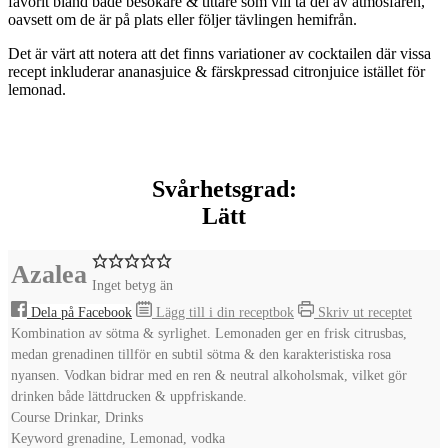
favorit bland både besökare & tittare som vill ta del av atmosfären,
oavsett om de är på plats eller följer tävlingen hemifrån.
Det är värt att notera att det finns variationer av cocktailen där vissa
recept inkluderar ananasjuice & färskpressad citronjuice istället för
lemonad.
Svårhetsgrad:
Lätt
Azalea
Inget betyg än
Dela på Facebook
Lägg till i din receptbok
Skriv ut receptet
Kombination av sötma & syrlighet. Lemonaden ger en frisk citrusbas,
medan grenadinen tillför en subtil sötma & den karakteristiska rosa
nyansen. Vodkan bidrar med en ren & neutral alkoholsmak, vilket gör
drinken både lättdrucken & uppfriskande.
Course
Drinkar, Drinks
Keyword
grenadine, Lemonad, vodka