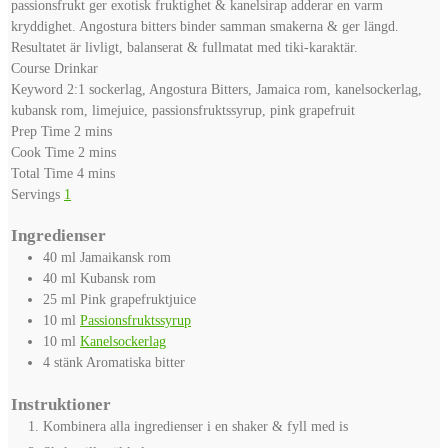
passionsfrukt ger exotisk fruktighet & kanelsirap adderar en varm
kryddighet. Angostura bitters binder samman smakerna & ger längd.
Resultatet är livligt, balanserat & fullmatat med tiki-karaktär.
Course
Drinkar
Keyword
2:1 sockerlag, Angostura Bitters, Jamaica rom, kanelsockerlag,
kubansk rom, limejuice, passionsfruktssyrup, pink grapefruit
minutes
Prep Time
2
mins
minutes
Cook Time
2
mins
minutes
Total Time
4
mins
Servings
1
Ingredienser
40
ml
Jamaikansk rom
40
ml
Kubansk rom
25
ml
Pink grapefruktjuice
10
ml
Passionsfruktssyrup
10
ml
Kanelsockerlag
4
stänk
Aromatiska bitter
Instruktioner
Kombinera alla ingredienser i en shaker & fyll med is