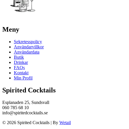
Meny
Sekretesspolicy
Användarvillkor
Användardata
Butik
Drinkar
FAQs
Kontakt
Min Profil
Spirited Cocktails
Esplanaden 25, Sundsvall
060 785 68 10
info@spiritedcocktails.se
© 2026 Spirited Cocktails
|
By
Wetail