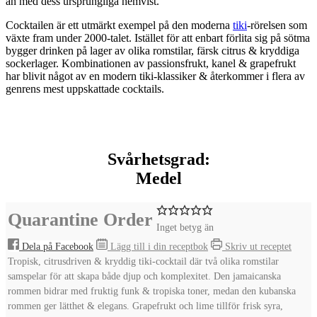
än med dess ursprungliga hemvist.
Cocktailen är ett utmärkt exempel på den moderna
tiki
-rörelsen som
växte fram under 2000-talet. Istället för att enbart förlita sig på sötma
bygger drinken på lager av olika romstilar, färsk citrus & kryddiga
sockerlager. Kombinationen av passionsfrukt, kanel & grapefrukt
har blivit något av en modern tiki-klassiker & återkommer i flera av
genrens mest uppskattade cocktails.
Svårhetsgrad:
Medel
Quarantine Order
Inget betyg än
Dela på Facebook
Lägg till i din receptbok
Skriv ut receptet
Tropisk, citrusdriven & kryddig tiki-cocktail där två olika romstilar
samspelar för att skapa både djup och komplexitet. Den jamaicanska
rommen bidrar med fruktig funk & tropiska toner, medan den kubanska
rommen ger lätthet & elegans. Grapefrukt och lime tillför frisk syra,