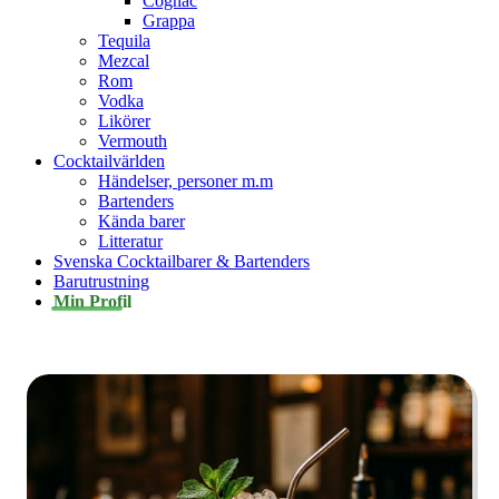
Cognac
Grappa
Tequila
Mezcal
Rom
Vodka
Likörer
Vermouth
Cocktailvärlden
Händelser, personer m.m
Bartenders
Kända barer
Litteratur
Svenska Cocktailbarer & Bartenders
Barutrustning
Min Profil