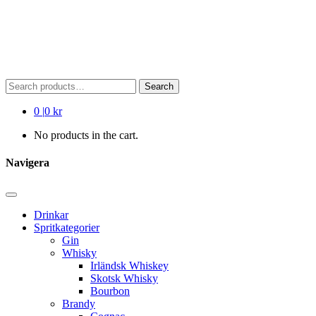
Search
Search
for:
0
|
0 kr
No products in the cart.
Navigera
Drinkar
Spritkategorier
Gin
Whisky
Irländsk Whiskey
Skotsk Whisky
Bourbon
Brandy