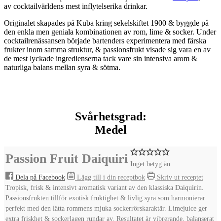
av cocktailvärldens mest inflytelserika drinkar.
Originalet skapades på Kuba kring sekelskiftet 1900 & byggde på
den enkla men geniala kombinationen av rom, lime & socker. Under
cocktailrenässansen började bartenders experimentera med färska
frukter inom samma struktur, & passionsfrukt visade sig vara en av
de mest lyckade ingredienserna tack vare sin intensiva arom &
naturliga balans mellan syra & sötma.
Svårhetsgrad:
Medel
Passion Fruit Daiquiri
Inget betyg än
Dela på Facebook
Lägg till i din receptbok
Skriv ut receptet
Tropisk, frisk & intensivt aromatisk variant av den klassiska Daiquirin.
Passionsfrukten tillför exotisk fruktighet & livlig syra som harmonierar
perfekt med den lätta rommens mjuka sockerrörskaraktär. Limejuice ger
extra friskhet & sockerlagen rundar av. Resultatet är vibrerande, balanserat