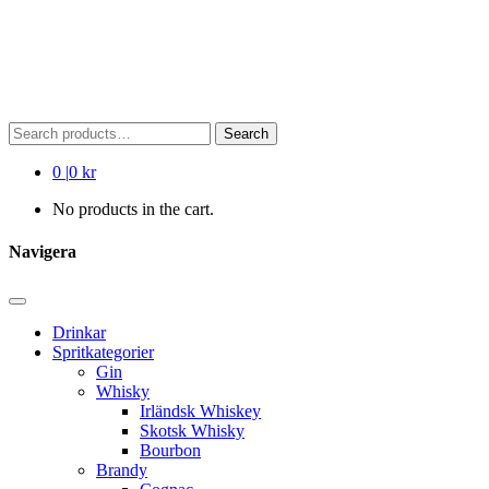
Search
Search
for:
0
|
0 kr
No products in the cart.
Navigera
Drinkar
Spritkategorier
Gin
Whisky
Irländsk Whiskey
Skotsk Whisky
Bourbon
Brandy