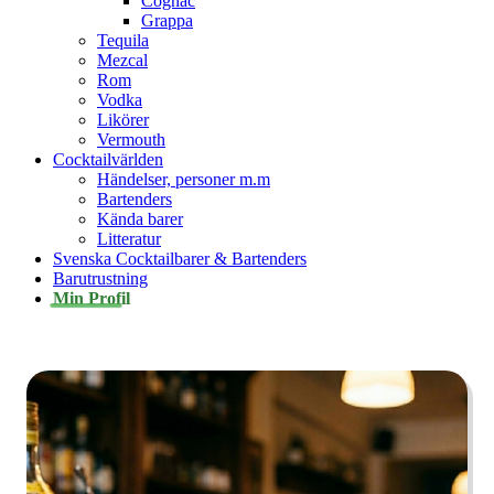
Cognac
Grappa
Tequila
Mezcal
Rom
Vodka
Likörer
Vermouth
Cocktailvärlden
Händelser, personer m.m
Bartenders
Kända barer
Litteratur
Svenska Cocktailbarer & Bartenders
Barutrustning
Min Profil