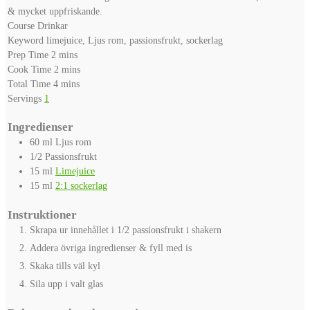
& mycket uppfriskande.
Course
Drinkar
Keyword
limejuice, Ljus rom, passionsfrukt, sockerlag
minutes
Prep Time
2
mins
minutes
Cook Time
2
mins
minutes
Total Time
4
mins
Servings
1
Ingredienser
60
ml
Ljus rom
1/2
Passionsfrukt
15
ml
Limejuice
15
ml
2:1 sockerlag
Instruktioner
Skrapa ur innehållet i 1/2 passionsfrukt i shakern
Addera övriga ingredienser & fyll med is
Skaka tills väl kyl
Sila upp i valt glas