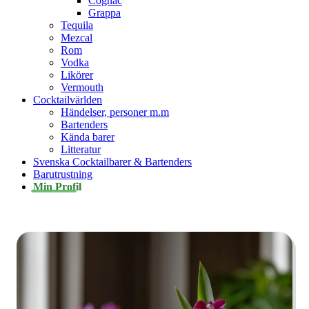
Cognac
Grappa
Tequila
Mezcal
Rom
Vodka
Likörer
Vermouth
Cocktailvärlden
Händelser, personer m.m
Bartenders
Kända barer
Litteratur
Svenska Cocktailbarer & Bartenders
Barutrustning
Min Profil