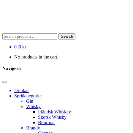
Search
Search
for:
0
|
0 kr
No products in the cart.
Navigera
Drinkar
Spritkategorier
Gin
Whisky
Irländsk Whiskey
Skotsk Whisky
Bourbon
Brandy