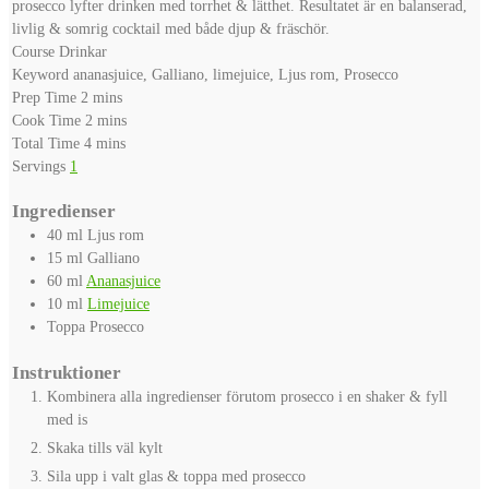
prosecco lyfter drinken med torrhet & lätthet. Resultatet är en balanserad,
livlig & somrig cocktail med både djup & fräschör.
Course
Drinkar
Keyword
ananasjuice, Galliano, limejuice, Ljus rom, Prosecco
minutes
Prep Time
2
mins
minutes
Cook Time
2
mins
minutes
Total Time
4
mins
Servings
1
Ingredienser
40
ml
Ljus rom
15
ml
Galliano
60
ml
Ananasjuice
10
ml
Limejuice
Toppa
Prosecco
Instruktioner
Kombinera alla ingredienser förutom prosecco i en shaker & fyll
med is
Skaka tills väl kylt
Sila upp i valt glas & toppa med prosecco