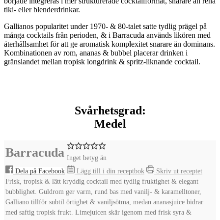
började integreras i mer strukturerade cocktailformat, snarare än rena
tiki- eller blenderdrinkar.
Gallianos popularitet under 1970- & 80-talet satte tydlig prägel på
många cocktails från perioden, & i Barracuda används likören med
återhållsamhet för att ge aromatisk komplexitet snarare än dominans.
Kombinationen av rom, ananas & bubbel placerar drinken i
gränslandet mellan tropisk longdrink & spritz-liknande cocktail.
Svårhetsgrad:
Medel
Barracuda
Inget betyg än
Dela på Facebook
Lägg till i din receptbok
Skriv ut receptet
Frisk, tropisk & lätt kryddig cocktail med tydlig fruktighet & elegant
bubblighet. Guldrom ger varm, rund bas med vanilj- & karamelltoner,
Galliano tillför subtil örtighet & vaniljsötma, medan ananasjuice bidrar
med saftig tropisk frukt. Limejuicen skär igenom med frisk syra &