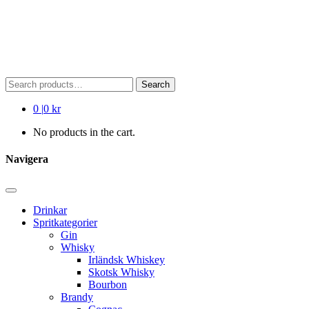
Search
Search
for:
0
|
0 kr
No products in the cart.
Navigera
Drinkar
Spritkategorier
Gin
Whisky
Irländsk Whiskey
Skotsk Whisky
Bourbon
Brandy