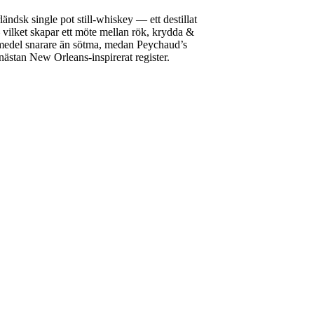
dsk single pot still-whiskey — ett destillat
— vilket skapar ett möte mellan rök, krydda &
emedel snarare än sötma, medan Peychaud’s
, nästan New Orleans-inspirerat register.