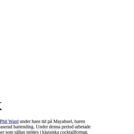
k
Phil Ward
under hans tid på
Mayahuel
, baren
erad bartending. Under denna period arbetade
er som sällan möttes i klassiska cocktailformat.