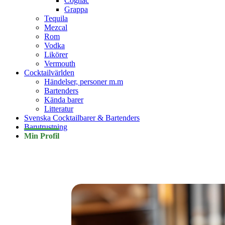
Cognac
Grappa
Tequila
Mezcal
Rom
Vodka
Likörer
Vermouth
Cocktailvärlden
Händelser, personer m.m
Bartenders
Kända barer
Litteratur
Svenska Cocktailbarer & Bartenders
Barutrustning
Min Profil