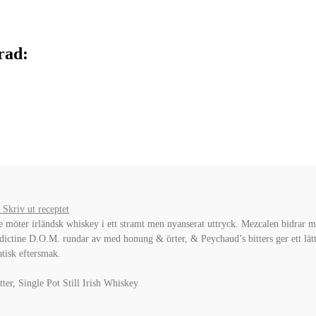
rad:
Skriv ut receptet
 möter irländsk whiskey i ett stramt men nyanserat uttryck. Mezcalen bidrar med
dictine D.O.M. rundar av med honung & örter, & Peychaud’s bitters ger ett lätt f
atisk eftersmak.
er, Single Pot Still Irish Whiskey