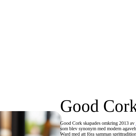
Good Cor
Good Cork skapades omkring
2013
av
som blev synonym med modern agavebas
Ward med att föra samman sprittradition