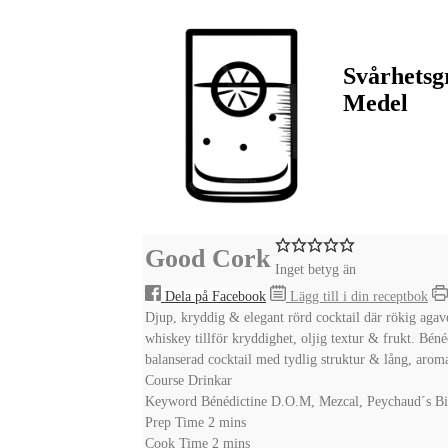
Svårhetsg
Medel
Good Cork
Inget betyg än
Dela på Facebook
Lägg till i din receptbok
Djup, kryddig & elegant rörd cocktail där rökig agave
whiskey tillför kryddighet, oljig textur & frukt. Béné
balanserad cocktail med tydlig struktur & lång, arom
Course
Drinkar
Keyword
Bénédictine D.O.M, Mezcal, Peychaud´s Bitt
minutes
Prep Time
2
mins
minutes
Cook Time
2
mins