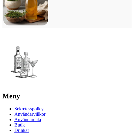
Meny
Sekretesspolicy
Användarvillkor
Användardata
Butik
Drinkar