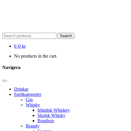
Search
Search
for:
0
|
0 kr
No products in the cart.
Navigera
Drinkar
Spritkategorier
Gin
Whisky
Irländsk Whiskey
Skotsk Whisky
Bourbon
Brandy