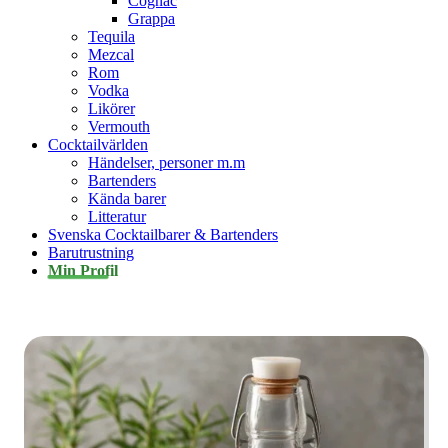
Cognac
Grappa
Tequila
Mezcal
Rom
Vodka
Likörer
Vermouth
Cocktailvärlden
Händelser, personer m.m
Bartenders
Kända barer
Litteratur
Svenska Cocktailbarer & Bartenders
Barutrustning
Min Profil