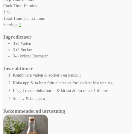
minutes
Cook Time
10
mins
hour
1
hr
hour
minutes
Total Time
1
hr
12
mins
Servings
1
Ingredienser
3
dl
Vatten
3
dl
Socker
3-4
kvistar
Rosmarin
Instruktioner
Kombinera vatten & socker i en kastrull
Koka upp & ta bort från plattan så fort sockret löst upp sig
Lägg i rosmarinkvistarna & låt stå & dra minst 1 timme
Sila av & buteljera
Rekommenderad utrustning