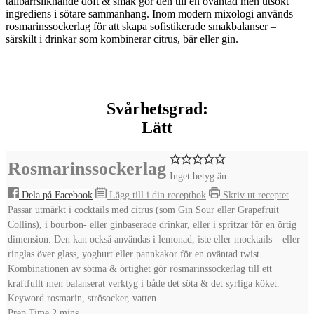
tallbarrsliknande doft & smak gör den till en oväntad men utsökt
ingrediens i sötare sammanhang. Inom modern mixologi används
rosmarinssockerlag för att skapa sofistikerade smakbalanser –
särskilt i drinkar som kombinerar citrus, bär eller gin.
Svårhetsgrad:
Lätt
Rosmarinssockerlag
Inget betyg än
Dela på Facebook
Lägg till i din receptbok
Skriv ut receptet
Passar utmärkt i cocktails med citrus (som Gin Sour eller Grapefruit
Collins), i bourbon- eller ginbaserade drinkar, eller i spritzar för en örtig
dimension. Den kan också användas i lemonad, iste eller mocktails – eller
ringlas över glass, yoghurt eller pannkakor för en oväntad twist.
Kombinationen av sötma & örtighet gör rosmarinssockerlag till ett
kraftfullt men balanserat verktyg i både det söta & det syrliga köket.
Keyword
rosmarin, strösocker, vatten
minutes
Prep Time
2
mins