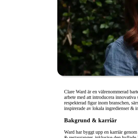
Clare Ward är en välrenommerad barte
arbete med att introducera innovativa 
respekterad figur inom branschen, särsk
inspirerade av lokala ingredienser & in
Bakgrund & karriär
Ward har byggt upp en karriär genom 
& restauranger, inklusive den hyllade