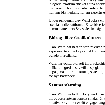
integrera exotiska smaker i sina cockta
traditioner. Hennes kreativa arbete h
hon har blivit erkänd för sin experti
Under pandemin blev Ward också en 
sociala medieplattformar & webbserie
hemmabartenders & visade sina signat
Bidrag till cocktailkulturen
Clare Ward har haft en stor inverkan 
experimentera med nya smakkombinati
odlade ingredienser.
Ward har också bidragit till dryckes
hållbara ingredienser, vilket speglar
engagemang för utbildning & delning a
för nya bartenders.
Sammanfattning
Clare Ward har haft en betydande påve
introducera internationella smaker & 
kreativa kreationer & sitt engagemang 