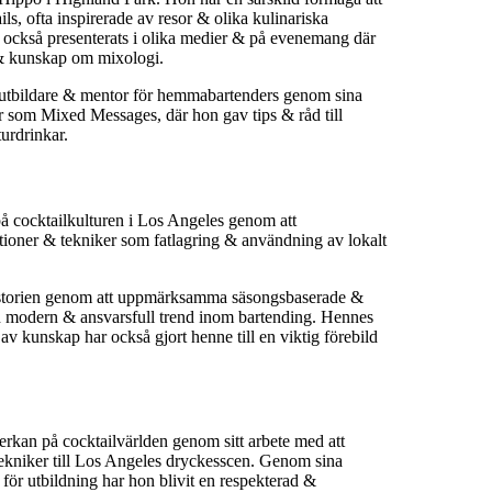
ils, ofta inspirerade av resor & olika kulinariska
ar också presenterats i olika medier & på evenemang där
s & kunskap om mixologi.
utbildare & mentor för hemmabartenders genom sina
r som Mixed Messages, där hon gav tips & råd till
urdrinkar.
på cocktailkulturen i Los Angeles genom att
oner & tekniker som fatlagring & användning av lokalt
historien genom att uppmärksamma säsongsbaserade &
 en modern & ansvarsfull trend inom bartending. Hennes
v kunskap har också gjort henne till en viktig förebild
rkan på cocktailvärlden genom sitt arbete med att
tekniker till Los Angeles dryckesscen. Genom sina
för utbildning har hon blivit en respekterad &