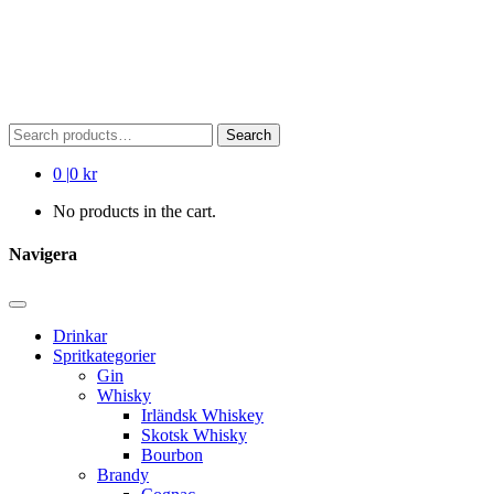
Search
Search
for:
0
|
0 kr
No products in the cart.
Navigera
Drinkar
Spritkategorier
Gin
Whisky
Irländsk Whiskey
Skotsk Whisky
Bourbon
Brandy