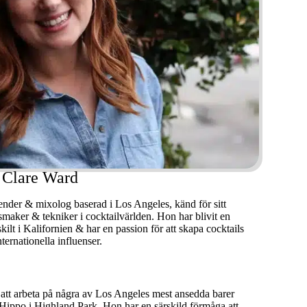
Clare Ward
nder & mixolog baserad i Los Angeles, känd för sitt
smaker & tekniker i cocktailvärlden. Hon har blivit en
ilt i Kalifornien & har en passion för att skapa cocktails
ternationella influenser.
att arbeta på några av Los Angeles mest ansedda barer
 Hippo i Highland Park. Hon har en särskild förmåga att