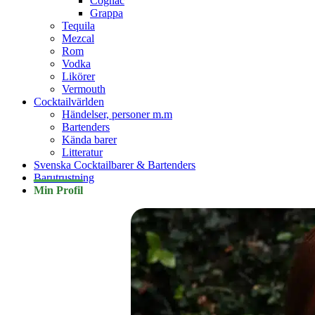
Cognac
Grappa
Tequila
Mezcal
Rom
Vodka
Likörer
Vermouth
Cocktailvärlden
Händelser, personer m.m
Bartenders
Kända barer
Litteratur
Svenska Cocktailbarer & Bartenders
Barutrustning
Min Profil