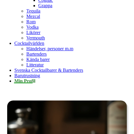
Cognac
Grappa
Tequila
Mezcal
Rom
Vodka
Likörer
Vermouth
Cocktailvärlden
Händelser, personer m.m
Bartenders
Kända barer
Litteratur
Svenska Cocktailbarer & Bartenders
Barutrustning
Min Profil