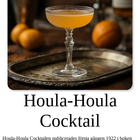
Houla-Houla
Cocktail
Houla-Houla Cocktailen publicerades första gången 1922 i boken