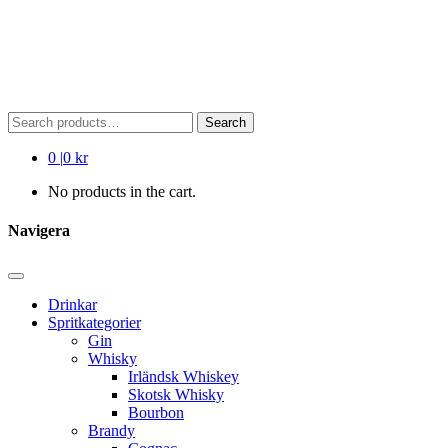
Search
Search
for:
0
|
0 kr
No products in the cart.
Navigera
Drinkar
Spritkategorier
Gin
Whisky
Irländsk Whiskey
Skotsk Whisky
Bourbon
Brandy