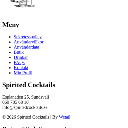
Meny
Sekretesspolicy
Användarvillkor
Användardata
Butik
Drinkar
FAQs
Kontakt
Min Profil
Spirited Cocktails
Esplanaden 25, Sundsvall
060 785 68 10
info@spiritedcocktails.se
© 2026 Spirited Cocktails
|
By
Wetail