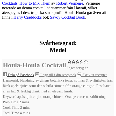
Cocktails: How to Mix Them
av
Robert Vermeire
. Vermeire
noterade att denna cocktail härstammar från Hawaii, vilket
återspeglas i dess tropiska smakprofil. Houla-Houla går även att
finna i
Harry Craddocks
bok
Savoy Cocktail Book
.
Svårhetsgrad:
Medel
Houla-Houla Cocktail
Inget betyg än
Dela på Facebook
Lägg till i din receptbok
Skriv ut receptet
Harmonisk blandning av ginens botaniska toner, sötman & syrligheten från
färsk apelsinjuice samt den subtila sötman från orange curaçao. Resultatet
är en lätt & fruktig drink med en elegant finish.
Keyword
apelsinjuice, gin, orange bitters, Orange curaçao, saltlösning
minutes
Prep Time
2
mins
minutes
Cook Time
2
mins
minutes
Total Time
4
mins