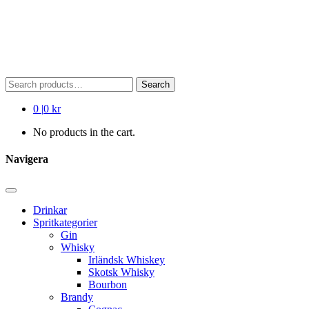
Search
Search
for:
0
|
0 kr
No products in the cart.
Navigera
Drinkar
Spritkategorier
Gin
Whisky
Irländsk Whiskey
Skotsk Whisky
Bourbon
Brandy