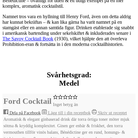
Bénédictine – ovanligt för tiden & ett tidigt exempel på en mer
komplex, aromatisk cocktailstil.
Namnet tros vara en hyllning till
Henry Ford
, även om detta aldrig
har kunnat bekräftas – & kan lika gärna ha varit namnet på en
stamgäst eller en annan samtida figur. Drinken etablerade sig snabbt
i amerikansk bartending under sekelskiftet & inkluderades senare i
The Savoy Cocktail Book
(1930)
, vilket hjälpte den att överleva
Prohibition-eran & fortsätta in i den moderna cocktailhistorien.
Svårhetsgrad:
Medel
Ford Cocktail
Inget betyg än
Dela på Facebook
Lägg till i din receptbok
Skriv ut receptet
Aromatisk & elegant ginbaserad drink där torra örtiga toner möter mjuk
sötma & kryddig komplexitet. Ginen ger enbär & friskhet, den torra
vermouthen tillför vinös balans, Bénédictine ger en rund, honungs- &