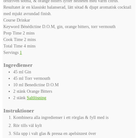
örtdriven sötma, & orange bitters lyfter helheten med varm citrus.
Resultatet är en klassiskt balanserad, lätt sötad & djupt aromatisk cocktail
med mjukt avrundad finish.
Course
Drinkar
Keyword
Bénédictine D.O.M, gin, orange bitters, torr vermouth
minutes
Prep Time
2
mins
minutes
Cook Time
2
mins
minutes
Total Time
4
mins
Servings
1
Ingredienser
45
ml
Gin
45
ml
Torr vermouth
10
ml
Benedictine D.O.M
2
stänk
Orange Bitters
2
stänk
Saltlösning
Instruktioner
Kombinera alla ingredienser i ett rörglas & fyll med is
Rör tills väl kylt
Sila upp i valt glas & pressa en apelsinzest över