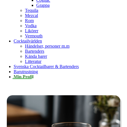
Cognac
Grappa
Tequila
Mezcal
Rom
Vodka
Likörer
Vermouth
Cocktailvärlden
Händelser, personer m.m
Bartenders
Kända barer
Litteratur
Svenska Cocktailbarer & Bartenders
Barutrustning
Min Profil