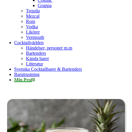
Cognac
Grappa
Tequila
Mezcal
Rom
Vodka
Likörer
Vermouth
Cocktailvärlden
Händelser, personer m.m
Bartenders
Kända barer
Litteratur
Svenska Cocktailbarer & Bartenders
Barutrustning
Min Profil