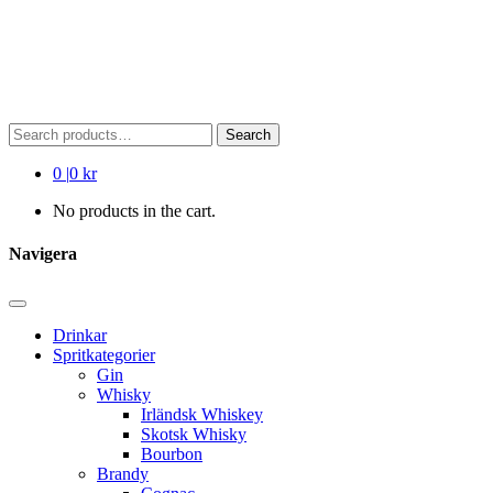
Search
Search
for:
0
|
0 kr
No products in the cart.
Navigera
Drinkar
Spritkategorier
Gin
Whisky
Irländsk Whiskey
Skotsk Whisky
Bourbon
Brandy