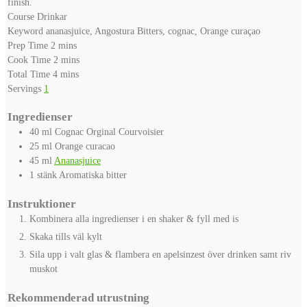
finish.
Course
Drinkar
Keyword
ananasjuice, Angostura Bitters, cognac, Orange curaçao
minutes
Prep Time
2
mins
minutes
Cook Time
2
mins
minutes
Total Time
4
mins
Servings
1
Ingredienser
40
ml
Cognac
Orginal Courvoisier
25
ml
Orange curacao
45
ml
Ananasjuice
1
stänk
Aromatiska bitter
Instruktioner
Kombinera alla ingredienser i en shaker & fyll med is
Skaka tills väl kylt
Sila upp i valt glas & flambera en apelsinzest över drinken samt riv
muskot
Rekommenderad utrustning