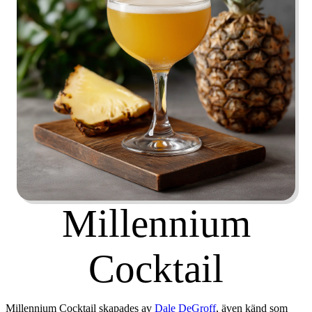
Millennium
Cocktail
Millennium Cocktail skapades av
Dale DeGroff
, även känd som