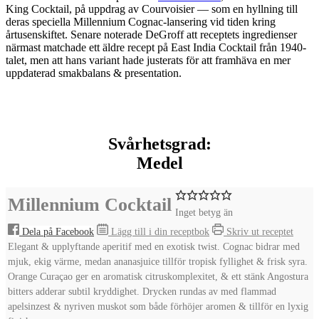
King Cocktail, på uppdrag av
Courvoisier
— som en hyllning till
deras speciella Millennium Cognac-lansering vid tiden kring
årtusenskiftet. Senare noterade DeGroff att receptets ingredienser
närmast matchade ett äldre recept på East India Cocktail från 1940-
talet, men att hans variant hade justerats för att framhäva en mer
uppdaterad smakbalans & presentation.
Svårhetsgrad:
Medel
Millennium Cocktail
Inget betyg än
Dela på Facebook
Lägg till i din receptbok
Skriv ut receptet
Elegant & upplyftande aperitif med en exotisk twist. Cognac bidrar med
mjuk, ekig värme, medan ananasjuice tillför tropisk fyllighet & frisk syra.
Orange Curaçao ger en aromatisk citruskomplexitet, & ett stänk Angostura
bitters adderar subtil kryddighet. Drycken rundas av med flammad
apelsinzest & nyriven muskot som både förhöjer aromen & tillför en lyxig