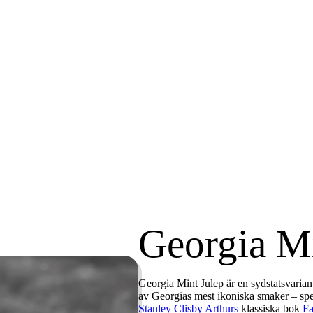
Georgia Mi
Georgia Mint Julep
är en sydstatsvarian
av Georgias mest ikoniska smaker – spe
Stanley Clisby Arthurs
klassiska bok
Fa