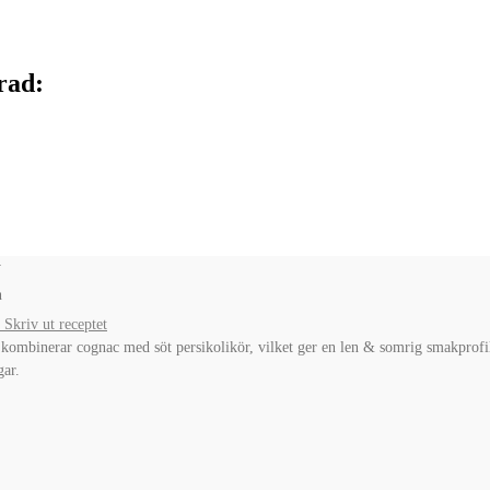
rad:
n
Skriv ut receptet
 kombinerar cognac med söt persikolikör, vilket ger en len & somrig smakprofil
gar.