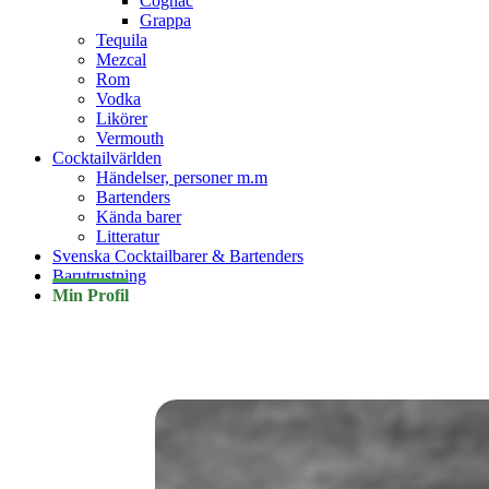
Cognac
Grappa
Tequila
Mezcal
Rom
Vodka
Likörer
Vermouth
Cocktailvärlden
Händelser, personer m.m
Bartenders
Kända barer
Litteratur
Svenska Cocktailbarer & Bartenders
Barutrustning
Min Profil