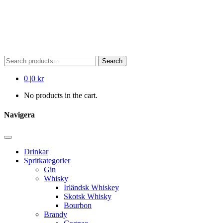
Search
Search
for:
0
|
0 kr
No products in the cart.
Navigera
Drinkar
Spritkategorier
Gin
Whisky
Irländsk Whiskey
Skotsk Whisky
Bourbon
Brandy