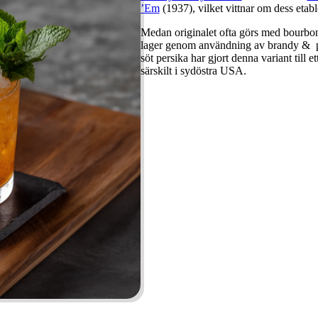
’Em
(1937), vilket vittnar om dess etabl
Medan originalet ofta görs med bourbon 
lager genom användning av brandy & p
söt persika har gjort denna variant till
särskilt i sydöstra USA.