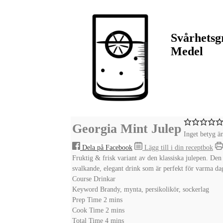
Svårhetsg
Medel
Georgia Mint Julep
Inget betyg ä
Dela på Facebook
Lägg till i din receptbok
Fruktig & frisk variant av den klassiska julepen. Den
svalkande, elegant drink som är perfekt för varma da
Course
Drinkar
Keyword
Brandy, mynta, persikolikör, sockerlag
minutes
Prep Time
2
mins
minutes
Cook Time
2
mins
minutes
Total Time
4
mins