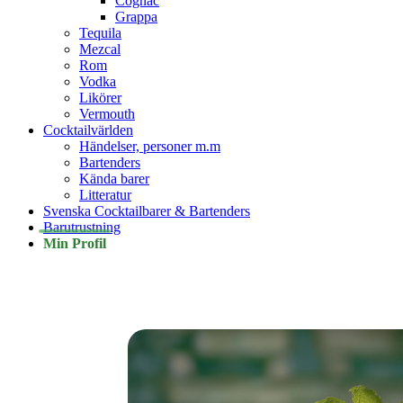
Cognac
Grappa
Tequila
Mezcal
Rom
Vodka
Likörer
Vermouth
Cocktailvärlden
Händelser, personer m.m
Bartenders
Kända barer
Litteratur
Svenska Cocktailbarer & Bartenders
Barutrustning
Min Profil