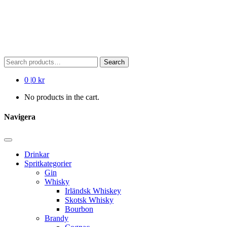
Search
Search
for:
0
|
0 kr
No products in the cart.
Navigera
Drinkar
Spritkategorier
Gin
Whisky
Irländsk Whiskey
Skotsk Whisky
Bourbon
Brandy