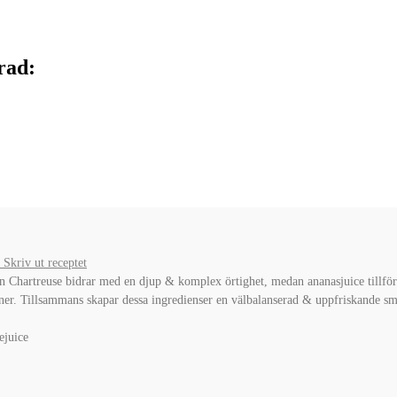
rad:
Skriv ut receptet
 Chartreuse bidrar med en djup & komplex örtighet, medan ananasjuice tillför 
oner. Tillsammans skapar dessa ingredienser en välbalanserad & uppfriskande s
ejuice