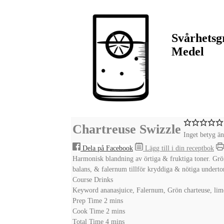
Svårhetsg
Medel
Chartreuse Swizzle
Inget betyg än
Dela på Facebook
Lägg till i din receptbok
Harmonisk blandning av örtiga & fruktiga toner. Grön
balans, & falernum tillför kryddiga & nötiga undert
Course
Drinks
Keyword
ananasjuice, Falernum, Grön charteuse, lim
minutes
Prep Time
2
mins
minutes
Cook Time
2
mins
minutes
Total Time
4
mins