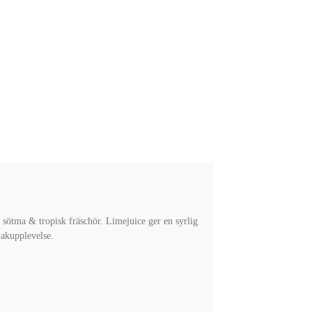
sötma & tropisk fräschör. Limejuice ger en syrlig
makupplevelse.