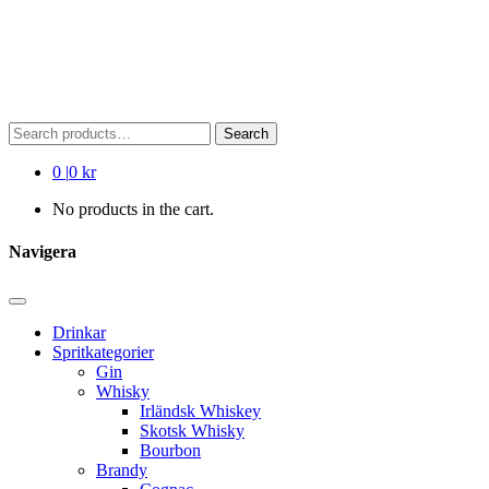
Search
Search
for:
0
|
0 kr
No products in the cart.
Navigera
Drinkar
Spritkategorier
Gin
Whisky
Irländsk Whiskey
Skotsk Whisky
Bourbon
Brandy