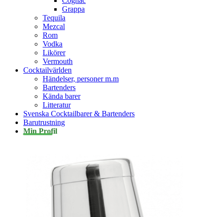
Cognac
Grappa
Tequila
Mezcal
Rom
Vodka
Likörer
Vermouth
Cocktailvärlden
Händelser, personer m.m
Bartenders
Kända barer
Litteratur
Svenska Cocktailbarer & Bartenders
Barutrustning
Min Profil