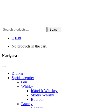
Search
Search
for:
0
|
0 kr
No products in the cart.
Navigera
Drinkar
Spritkategorier
Gin
Whisky
Irländsk Whiskey
Skotsk Whisky
Bourbon
Brandy