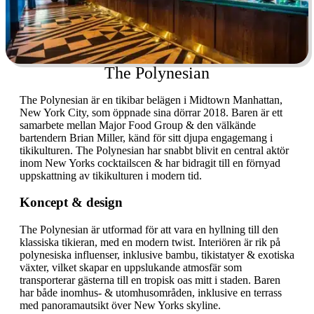
The Polynesian
The Polynesian är en tikibar belägen i Midtown Manhattan,
New York City, som öppnade sina dörrar 2018. Baren är ett
samarbete mellan Major Food Group & den välkände
bartendern Brian Miller, känd för sitt djupa engagemang i
tikikulturen. The Polynesian har snabbt blivit en central aktör
inom New Yorks cocktailscen & har bidragit till en förnyad
uppskattning av tikikulturen i modern tid.
Koncept & design
The Polynesian är utformad för att vara en hyllning till den
klassiska tikieran, med en modern twist. Interiören är rik på
polynesiska influenser, inklusive bambu, tikistatyer & exotiska
växter, vilket skapar en uppslukande atmosfär som
transporterar gästerna till en tropisk oas mitt i staden. Baren
har både inomhus- & utomhusområden, inklusive en terrass
med panoramautsikt över New Yorks skyline.