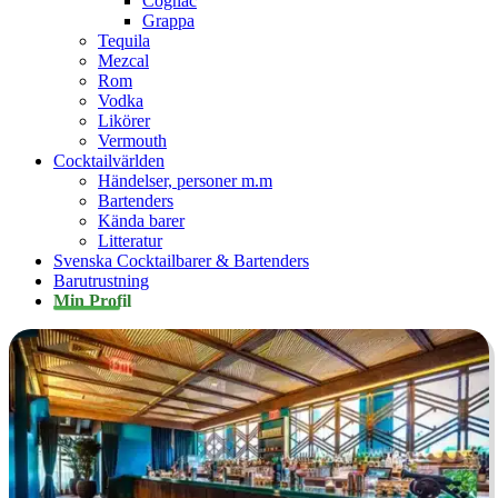
Cognac
Grappa
Tequila
Mezcal
Rom
Vodka
Likörer
Vermouth
Cocktailvärlden
Händelser, personer m.m
Bartenders
Kända barer
Litteratur
Svenska Cocktailbarer & Bartenders
Barutrustning
Min Profil