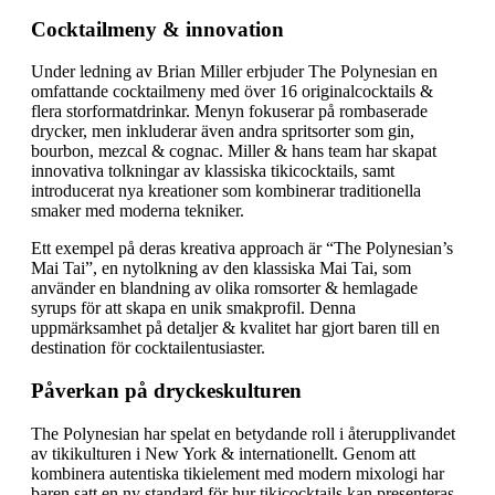
Cocktailmeny & innovation
Under ledning av Brian Miller erbjuder The Polynesian en
omfattande cocktailmeny med över 16 originalcocktails &
flera storformatdrinkar. Menyn fokuserar på rombaserade
drycker, men inkluderar även andra spritsorter som gin,
bourbon, mezcal & cognac. Miller & hans team har skapat
innovativa tolkningar av klassiska tikicocktails, samt
introducerat nya kreationer som kombinerar traditionella
smaker med moderna tekniker.
Ett exempel på deras kreativa approach är “The Polynesian’s
Mai Tai”, en nytolkning av den klassiska Mai Tai, som
använder en blandning av olika romsorter & hemlagade
syrups för att skapa en unik smakprofil. Denna
uppmärksamhet på detaljer & kvalitet har gjort baren till en
destination för cocktailentusiaster.
Påverkan på dryckeskulturen
The Polynesian har spelat en betydande roll i återupplivandet
av tikikulturen i New York & internationellt. Genom att
kombinera autentiska tikielement med modern mixologi har
baren satt en ny standard för hur tikicocktails kan presenteras