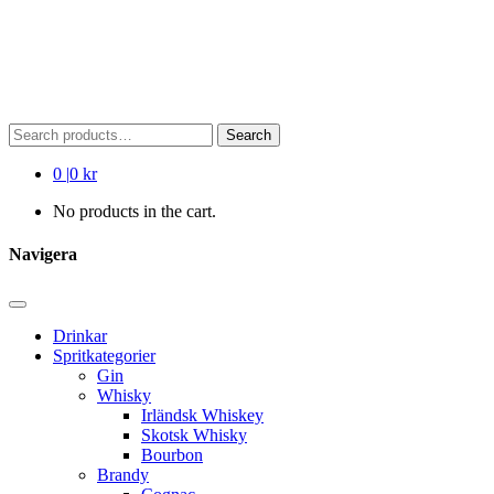
Search
Search
for:
0
|
0 kr
No products in the cart.
Navigera
Drinkar
Spritkategorier
Gin
Whisky
Irländsk Whiskey
Skotsk Whisky
Bourbon
Brandy