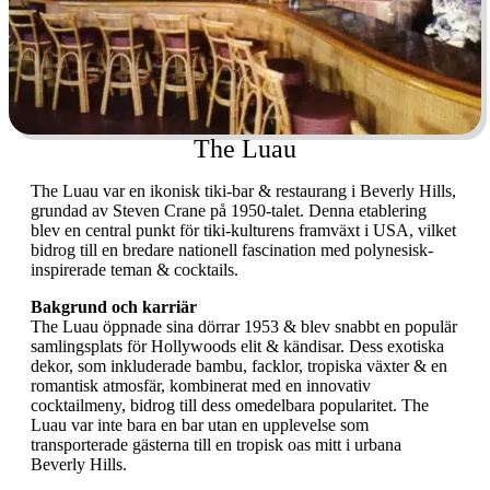
The Luau
The Luau var en ikonisk tiki-bar & restaurang i Beverly Hills,
grundad av Steven Crane på 1950-talet. Denna etablering
blev en central punkt för tiki-kulturens framväxt i USA, vilket
bidrog till en bredare nationell fascination med polynesisk-
inspirerade teman & cocktails.
Bakgrund och karriär
The Luau öppnade sina dörrar 1953 & blev snabbt en populär
samlingsplats för Hollywoods elit & kändisar. Dess exotiska
dekor, som inkluderade bambu, facklor, tropiska växter & en
romantisk atmosfär, kombinerat med en innovativ
cocktailmeny, bidrog till dess omedelbara popularitet. The
Luau var inte bara en bar utan en upplevelse som
transporterade gästerna till en tropisk oas mitt i urbana
Beverly Hills.