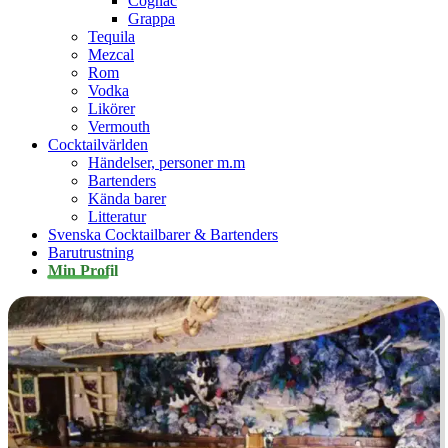
Cognac
Grappa
Tequila
Mezcal
Rom
Vodka
Likörer
Vermouth
Cocktailvärlden
Händelser, personer m.m
Bartenders
Kända barer
Litteratur
Svenska Cocktailbarer & Bartenders
Barutrustning
Min Profil