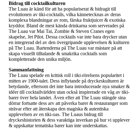
Bidrag till cocktailkulturen
The Luau är känd för att ha populariserat & bidragit till
evolutionen av tiki-cocktails, vilka kännetecknas av deras
komplexa blandningar av rom, färska fruktjuicer & exotiska
kryddor. Bland de mest kända drinkarna som serverades på
The Luau var Mai Tai, Zombie & Steven Cranes egen
skapelse, Jet Pilot. Dessa cocktails var inte bara drycker utan
en integrerad del av den övergripande upplevelsen & kulturen
på The Luau. Bartenderna på The Luau var mästare på att
skapa visuellt tilltalande & smakrika cocktails som
kompletterade den unika miljön.
Sammanfattning
The Luau spelade en kritisk roll i tiki-rörelsens popularitet i
mitten av 1900-talet. Dess inflytande på dryckeskulturen är
betydande, eftersom det inte bara introducerade nya smaker &
idéer till cocktailvärlden utan också inspirerade en våg av tiki-
barer över hela landet. Även efter att The Luau stängde sina
dörrar fortsatte dess arv att påverka barer & restauranger som
strävar efter att återskapa den magiska & autentiska
upplevelsen av en tiki-oas. The Luaus bidrag till
dryckeshistorien & dess varaktiga inverkan på hur vi upplever
& uppskattar tematiska barer kan inte underskattas.