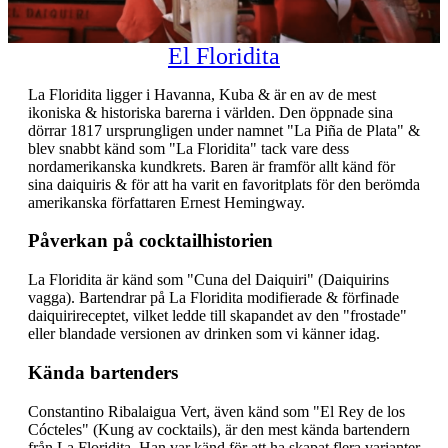
El Floridita
La Floridita ligger i Havanna, Kuba & är en av de mest
ikoniska & historiska barerna i världen. Den öppnade sina
dörrar 1817 ursprungligen under namnet "La Piña de Plata" &
blev snabbt känd som "La Floridita" tack vare dess
nordamerikanska kundkrets. Baren är framför allt känd för
sina daiquiris & för att ha varit en favoritplats för den berömda
amerikanska författaren Ernest Hemingway.
Påverkan på cocktailhistorien
La Floridita är känd som "Cuna del Daiquiri" (Daiquirins
vagga). Bartendrar på La Floridita modifierade & förfinade
daiquirireceptet, vilket ledde till skapandet av den "frostade"
eller blandade versionen av drinken som vi känner idag.
Kända bartenders
Constantino Ribalaigua Vert, även känd som "El Rey de los
Cócteles" (Kung av cocktails), är den mest kända bartendern
från La Floridita. Han var känd för att ha skapat flera varianter