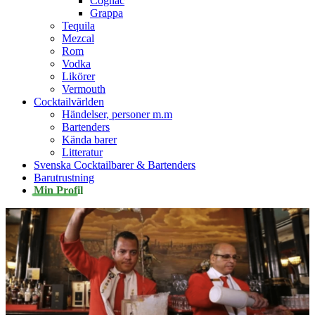
Cognac
Grappa
Tequila
Mezcal
Rom
Vodka
Likörer
Vermouth
Cocktailvärlden
Händelser, personer m.m
Bartenders
Kända barer
Litteratur
Svenska Cocktailbarer & Bartenders
Barutrustning
Min Profil