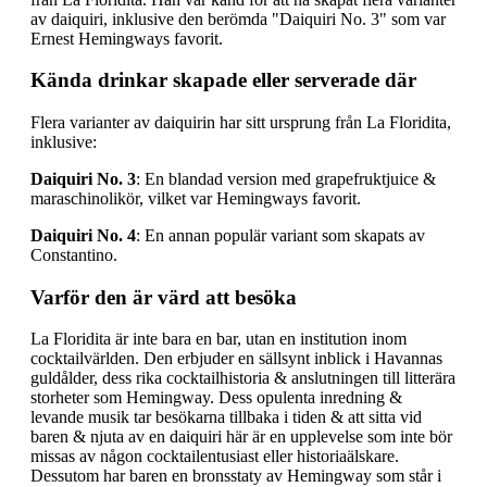
av daiquiri, inklusive den berömda "Daiquiri No. 3" som var
Ernest Hemingways favorit.
Kända drinkar skapade eller serverade där
Flera varianter av daiquirin har sitt ursprung från La Floridita,
inklusive:
Daiquiri No.
3
: En blandad version med grapefruktjuice &
maraschinolikör, vilket var Hemingways favorit.
Daiquiri No. 4
: En annan populär variant som skapats av
Constantino.
Varför den är värd att besöka
La Floridita är inte bara en bar, utan en institution inom
cocktailvärlden. Den erbjuder en sällsynt inblick i Havannas
guldålder, dess rika cocktailhistoria & anslutningen till litterära
storheter som Hemingway. Dess opulenta inredning &
levande musik tar besökarna tillbaka i tiden & att sitta vid
baren & njuta av en daiquiri här är en upplevelse som inte bör
missas av någon cocktailentusiast eller historiaälskare.
Dessutom har baren en bronsstaty av Hemingway som står i