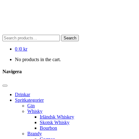
Search
Search
for:
0
|
0 kr
No products in the cart.
Navigera
Drinkar
Spritkategorier
Gin
Whisky
Irländsk Whiskey
Skotsk Whisky
Bourbon
Brandy