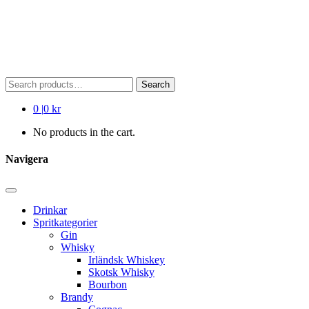
Search
Search
for:
0
|
0 kr
No products in the cart.
Navigera
Drinkar
Spritkategorier
Gin
Whisky
Irländsk Whiskey
Skotsk Whisky
Bourbon
Brandy