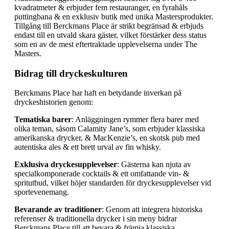
kvadratmeter & erbjuder fem restauranger, en fyrahåls
puttingbana & en exklusiv butik med unika Mastersprodukter.
Tillgång till Berckmans Place är strikt begränsad & erbjuds
endast till en utvald skara gäster, vilket förstärker dess status
som en av de mest eftertraktade upplevelserna under The
Masters.
Bidrag till dryckeskulturen
Berckmans Place har haft en betydande inverkan på
dryckeshistorien genom:
Tematiska barer
: Anläggningen rymmer flera barer med
olika teman, såsom Calamity Jane’s, som erbjuder klassiska
amerikanska drycker, & MacKenzie’s, en skotsk pub med
autentiska ales & ett brett urval av fin whisky.
Exklusiva dryckesupplevelser
: Gästerna kan njuta av
specialkomponerade cocktails & ett omfattande vin- &
spritutbud, vilket höjer standarden för dryckesupplevelser vid
sportevenemang.
Bevarande av traditioner
: Genom att integrera historiska
referenser & traditionella drycker i sin meny bidrar
Berckmans Place till att bevara & främja klassiska