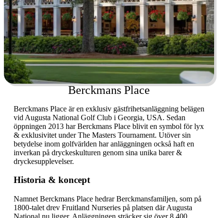
Berckmans Place
Berckmans Place är en exklusiv gästfrihetsanläggning belägen
vid Augusta National Golf Club i Georgia, USA. Sedan
öppningen 2013 har Berckmans Place blivit en symbol för lyx
& exklusivitet under The Masters Tournament. Utöver sin
betydelse inom golfvärlden har anläggningen också haft en
inverkan på dryckeskulturen genom sina unika barer &
dryckesupplevelser.
Historia & koncept
Namnet Berckmans Place hedrar Berckmansfamiljen, som på
1800-talet drev Fruitland Nurseries på platsen där Augusta
National nu ligger. Anläggningen sträcker sig över 8 400