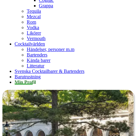
Cognac
Grappa
Tequila
Mezcal
Rom
Vodka
Likörer
Vermouth
Cocktailvärlden
Händelser, personer m.m
Bartenders
Kända barer
Litteratur
Svenska Cocktailbarer & Bartenders
Barutrustning
Min Profil