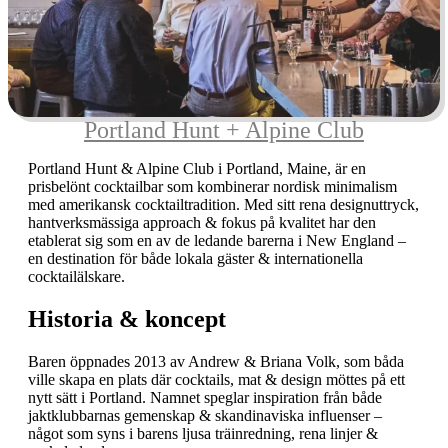
Portland Hunt + Alpine Club
Portland Hunt & Alpine Club
i Portland, Maine, är en
prisbelönt cocktailbar som kombinerar nordisk minimalism
med amerikansk cocktailtradition. Med sitt rena designuttryck,
hantverksmässiga approach & fokus på kvalitet har den
etablerat sig som en av de ledande barerna i New England –
en destination för både lokala gäster & internationella
cocktailälskare.
Historia & koncept
Baren öppnades 2013 av
Andrew & Briana Volk
, som båda
ville skapa en plats där cocktails, mat & design möttes på ett
nytt sätt i Portland. Namnet speglar inspiration från både
jaktklubbarnas gemenskap & skandinaviska influenser –
något som syns i barens ljusa träinredning, rena linjer &