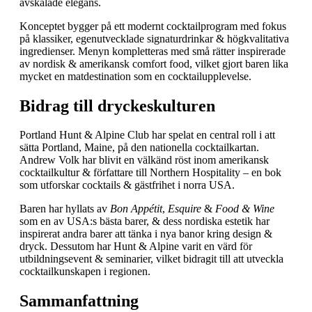
avskalade elegans.
Konceptet bygger på ett modernt cocktailprogram med fokus
på klassiker, egenutvecklade signaturdrinkar & högkvalitativa
ingredienser. Menyn kompletteras med små rätter inspirerade
av nordisk & amerikansk comfort food, vilket gjort baren lika
mycket en matdestination som en cocktailupplevelse.
Bidrag till dryckeskulturen
Portland Hunt & Alpine Club har spelat en central roll i att
sätta Portland, Maine, på den nationella cocktailkartan.
Andrew Volk har blivit en välkänd röst inom amerikansk
cocktailkultur & författare till Northern Hospitality – en bok
som utforskar cocktails & gästfrihet i norra USA.
Baren har hyllats av
Bon Appétit
,
Esquire
&
Food & Wine
som en av USA:s bästa barer, & dess nordiska estetik har
inspirerat andra barer att tänka i nya banor kring design &
dryck. Dessutom har Hunt & Alpine varit en värd för
utbildningsevent & seminarier, vilket bidragit till att utveckla
cocktailkunskapen i regionen.
Sammanfattning