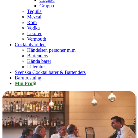
Cognac
Grappa
Tequila
Mezcal
Rom
Vodka
Likörer
Vermouth
Cocktailvärlden
Händelser, personer m.m
Bartenders
Kända barer
Litteratur
Svenska Cocktailbarer & Bartenders
Barutrustning
Min Profil