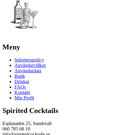
Meny
Sekretesspolicy
Användarvillkor
Användardata
Butik
Drinkar
FAQs
Kontakt
Min Profil
Spirited Cocktails
Esplanaden 25, Sundsvall
060 785 68 10
info@spiritedcocktails.se