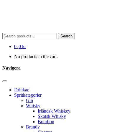
Search
Search
for:
0
|
0 kr
No products in the cart.
Navigera
Drinkar
Spritkategorier
Gin
Whisky
Irländsk Whiskey
Skotsk Whisky
Bourbon
Brandy